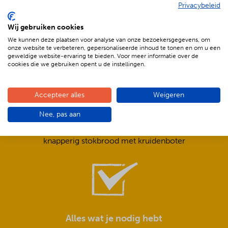
Privacybeleid
De voordelen van BBQenzo.nl
Wij gebruiken cookies
We kunnen deze plaatsen voor analyse van onze bezoekersgegevens, om
onze website te verbeteren, gepersonaliseerde inhoud te tonen en om u een
geweldige website-ervaring te bieden. Voor meer informatie over de
cookies die we gebruiken opent u de instellingen.
Accepteer alles
Weigeren
Compleet is ook écht compleet!
Nee, pas aan
Frisse salades,
smeuïge sauzen,
knapperig stokbrood met kruidenboter
Alles wat je nodig hebt