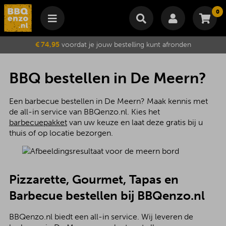
0
Winkelmand
€ 74,95
voordat je jouw bestelling kunt afronden
Subtotaal
€
0,00
Wijzig winkelmand
Bestellen
BBQ bestellen in De Meern?
Je winkelwagen is momenteel leeg.
Een barbecue bestellen in De Meern? Maak kennis met
de all-in service van BBQenzo.nl. Kies het
barbecuepakket
van uw keuze en laat deze gratis bij u
thuis of op locatie bezorgen.
Pizzarette, Gourmet, Tapas en
Barbecue bestellen bij BBQenzo.nl
BBQenzo.nl biedt een all-in service. Wij leveren de