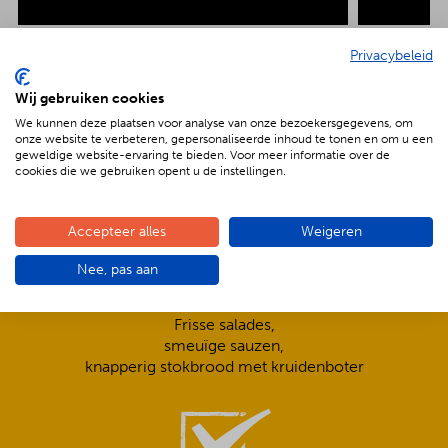
Privacybeleid
Wij gebruiken cookies
De voordelen van BBQenzo.nl
We kunnen deze plaatsen voor analyse van onze bezoekersgegevens, om
onze website te verbeteren, gepersonaliseerde inhoud te tonen en om u een
geweldige website-ervaring te bieden. Voor meer informatie over de
cookies die we gebruiken opent u de instellingen.
Accepteer alles
Weigeren
Nee, pas aan
Compleet is ook écht compleet!
Frisse salades,
smeuïge sauzen,
knapperig stokbrood met kruidenboter