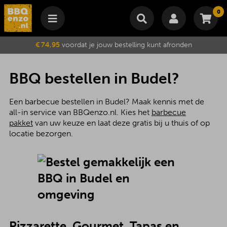
0
Winkelmand
€ 74,95
voordat je jouw bestelling kunt afronden
Subtotaal
€
0,00
Wijzig winkelmand
Bestellen
BBQ bestellen in Budel?
Je winkelwagen is momenteel leeg.
Een barbecue bestellen in Budel? Maak kennis met de
all-in service van BBQenzo.nl. Kies het
barbecue
pakket
van uw keuze en laat deze gratis bij u thuis of op
locatie bezorgen.
Pizzarette, Gourmet, Tapas en