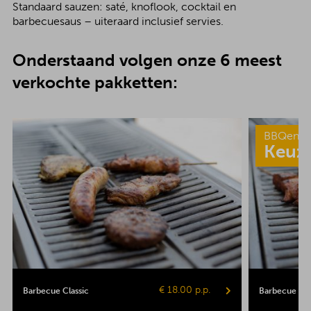
Standaard sauzen: saté, knoflook, cocktail en
barbecuesaus – uiteraard inclusief servies.
Onderstaand volgen onze 6 meest
verkochte pakketten:
BBQenzo
Keuz
€ 18.00 p.p.
Barbecue Classic
Barbecue Pop