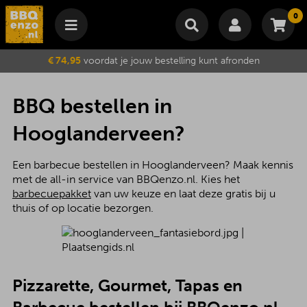
0
Winkelmand
€ 74,95
voordat je jouw bestelling kunt afronden
Subtotaal
€
0,00
Wijzig winkelmand
Bestellen
BBQ bestellen in
Je winkelwagen is momenteel leeg.
Hooglanderveen?
Een barbecue bestellen in Hooglanderveen? Maak kennis
met de all-in service van BBQenzo.nl. Kies het
barbecuepakket
van uw keuze en laat deze gratis bij u
thuis of op locatie bezorgen.
Pizzarette, Gourmet, Tapas en