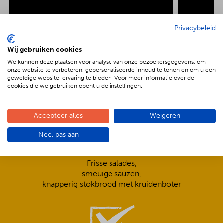
Privacybeleid
Wij gebruiken cookies
De voordelen van BBQenzo.nl
We kunnen deze plaatsen voor analyse van onze bezoekersgegevens, om
onze website te verbeteren, gepersonaliseerde inhoud te tonen en om u een
geweldige website-ervaring te bieden. Voor meer informatie over de
cookies die we gebruiken opent u de instellingen.
Accepteer alles
Weigeren
Nee, pas aan
Compleet is ook écht compleet!
Frisse salades,
smeuïge sauzen,
knapperig stokbrood met kruidenboter