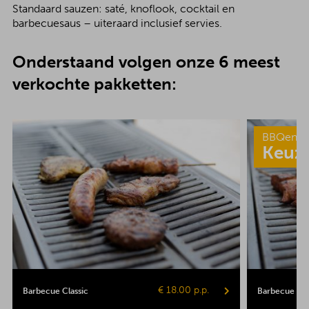
Standaard sauzen: saté, knoflook, cocktail en
barbecuesaus – uiteraard inclusief servies.
Onderstaand volgen onze 6 meest
verkochte pakketten:
BBQenzo
Keuz
€ 18.00 p.p.
Barbecue Classic
Barbecue Pop