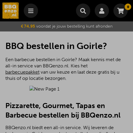
0
Winkelmand
€ 74,95
voordat je jouw bestelling kunt afronden
Subtotaal
€
0,00
Wijzig winkelmand
Bestellen
BBQ bestellen in Goirle?
Je winkelwagen is momenteel leeg.
Een barbecue bestellen in Goirle? Maak kennis met de
all-in service van BBQenzo.nl. Kies het
barbecuepakket
van uw keuze en laat deze gratis bij u
thuis of op locatie bezorgen.
Pizzarette, Gourmet, Tapas en
Barbecue bestellen bij BBQenzo.nl
BBQenzo.nl biedt een all-in service. Wij leveren de