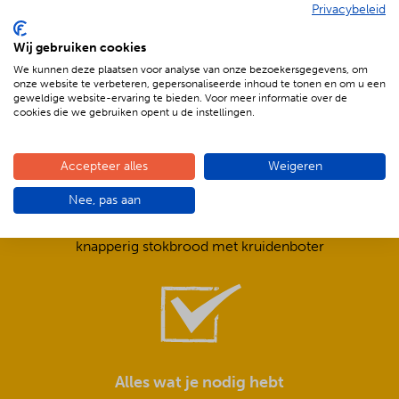
Privacybeleid
De voordelen van BBQenzo.nl
Wij gebruiken cookies
We kunnen deze plaatsen voor analyse van onze bezoekersgegevens, om
onze website te verbeteren, gepersonaliseerde inhoud te tonen en om u een
geweldige website-ervaring te bieden. Voor meer informatie over de
cookies die we gebruiken opent u de instellingen.
Accepteer alles
Weigeren
Compleet is ook écht compleet!
Nee, pas aan
Frisse salades,
smeuïge sauzen,
knapperig stokbrood met kruidenboter
Alles wat je nodig hebt