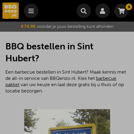
0
Winkelmand
€ 74,95
voordat je jouw bestelling kunt afronden
Subtotaal
€
0,00
Wijzig winkelmand
Bestellen
BBQ bestellen in Sint
Je winkelwagen is momenteel leeg.
Hubert?
Een barbecue bestellen in Sint Hubert? Maak kennis met
de all-in service van BBQenzo.nl. Kies het
barbecue
pakket
van uw keuze en laat deze gratis bij u thuis of op
locatie bezorgen.