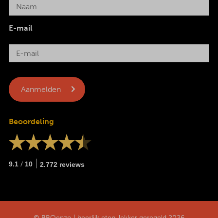
E-mail
Beoordeling
/
9.1
10
2.772 reviews
© BBQenzo | heerlijk eten, lekker geregeld 2026