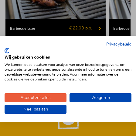
€ 22.00 p.p.
Barbecue Luxe
Barbecue Veg
Kipsaté
Biefstuk
Shaslick
Spare ribs
Hamburger
Gepofte aardap
Privacybeleid
Maiskolf
Wij gebruiken cookies
We kunnen deze plaatsen voor analyse van onze bezoekersgegevens, om
onze website te verbeteren, gepersonaliseerde inhoud te tonen en om u een
geweldige website-ervaring te bieden. Voor meer informatie over de
cookies die we gebruiken opent u de instellingen.
De voordelen van BBQenzo.nl
Accepteer alles
Weigeren
Nee, pas aan