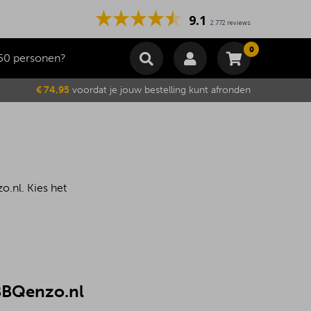
9.1
2.772 reviews
0
50 personen?
Winkelmand
€ 74,95
voordat je jouw bestelling kunt afronden
Subtotaal
€
0,00
Wijzig winkelmand
Bestellen
Je winkelwagen is momenteel leeg.
o.nl. Kies het
 BBQenzo.nl