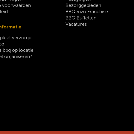
 voorwaarden
Bezorggebieden
leid
BBQenzo Franchise
BBQ Buffetten
Vacatures
nformatie
leet verzorgd
bq
 bbq op locatie
el organiseren?