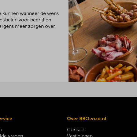
We kunnen wanneer de wens
meubelen voor bedrijf en
 nergens meer zorgen over
ervice
Over BBQenzo.nl
n
Contact
lde vragen
Vestigingen