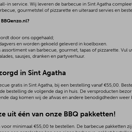
ll-in service. Wij leveren de barbecue in Sint Agatha compleet
becue, gourmetstel of pizzarette en uiteraard servies en beste
j BBQenzo.nl?
;
ordt door ons opgehaald;
 dagvers en worden gekoeld geleverd in koelboxen.
assortiment van barbecue, gourmet, tapas of pizzarette. Vul u
lades, sausjes, dranken en partyverhuur.
zorgd in Sint Agatha
ue gratis in Sint Agatha, bij een bestelling vanaf €55,00. Beste
 de bestelling de volgende dag in huis. De versproducten bezo
ende dag komen wij de afwas en andere benodigdheden weer b
e uit één van onze BBQ pakketten!
 voor minimaal €55,00 te bestellen. De barbecue pakketten zijn