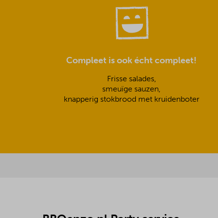
Compleet is ook écht compleet!
Frisse salades,
smeuïge sauzen,
knapperig stokbrood met kruidenboter