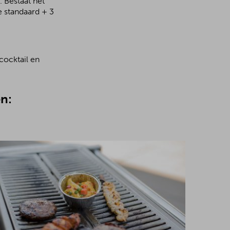
 Bestaat het
e standaard + 3
cocktail en
n: