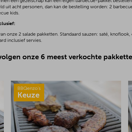
nnen een gezelschap kan een eigen barbecue-pakket bestellen.
ld uit acht personen, dan kan de bestelling worden: 2 barbecu
ecue kids.
clusief:
van onze 2 salade pakketten. Standaard sauzen: saté, knoflook, 
rd inclusief servies.
olgen onze 6 meest verkochte pakkette
BBQenzo’s
Keuze