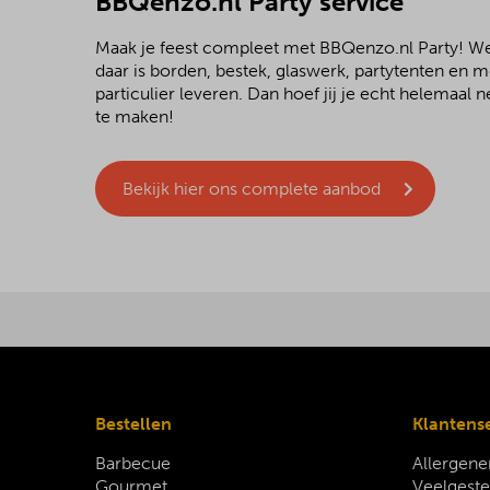
BBQenzo.nl Party service
Maak je feest compleet met BBQenzo.nl Party! 
daar is borden, bestek, glaswerk, partytenten en 
particulier leveren. Dan hoef jij je echt helemaal
te maken!
Bekijk hier ons complete aanbod
Bestellen
Klantens
Barbecue
Allergene
Gourmet
Veelgeste