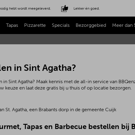
e nodig hebt wordt meegeleverd.
Lekker én goed.
Tapas
Pizzarette
Specials
Bezorggebied
Meer dan 
en in Sint Agatha?
 in Sint Agatha? Maak kennis met de all-in service van BBQenz
w keuze en laat deze gratis bij u thuis of op locatie bezorgen.
ourmet, Tapas en Barbecue bestellen bij