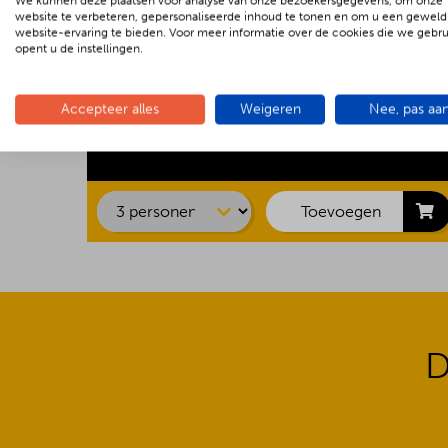
We kunnen deze plaatsen voor analyse van onze bezoekersgegevens, om onze
website te verbeteren, gepersonaliseerde inhoud te tonen en om u een geweld
website-ervaring te bieden. Voor meer informatie over de cookies die we gebr
opent u de instellingen.
Kipsaté
Accepteer alles
Weigeren
Nee, pas aa
Biefstuk
Barbecue Luxe
€ 22.00 p.p.
Shaslick
Spare ribs
Hamburger
Toevoegen
D