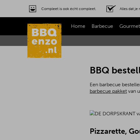
Compleet is ook écht compleet.
Alles dat j
Home
Barbecue
Gourmet
BBQ bestell
Een barbecue bestellen
barbecue pakket
van u
Pizzarette, G