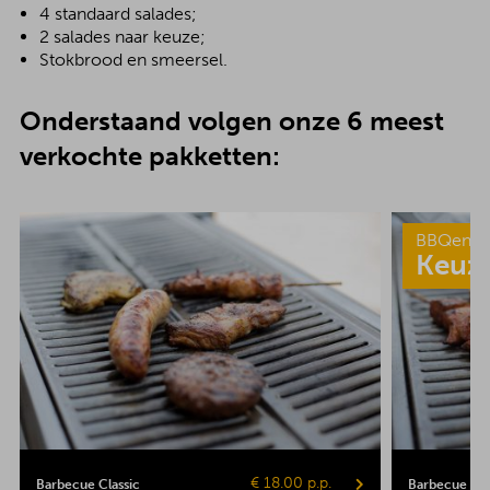
4 standaard salades;
2 salades naar keuze;
Stokbrood en smeersel.
Onderstaand volgen onze 6 meest
verkochte pakketten:
BBQenzo
Keuz
€ 18.00 p.p.
Barbecue Classic
Barbecue Pop