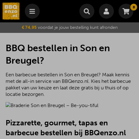
0
Winkelmand
€ 74,95
voordat je jouw bestelling kunt afronden
Subtotaal
€
0,00
Wijzig winkelmand
Bestellen
BBQ bestellen in Son en
Je winkelwagen is momenteel leeg.
Breugel?
Een barbecue bestellen in Son en Breugel? Maak kennis
met de all-in service van BBQenzo.nl. Kies het barbecue
pakket van uw keuze en laat deze gratis bij u thuis of op
locatie bezorgen.
Pizzarette, gourmet, tapas en
barbecue
bestellen bij BBQenzo.nl