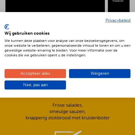
Maiskolf
Privacybeleid
Wij gebruiken cookies
We kunnen deze plaatsen voor analyse van onze bezoekersgegevens, om
De voordelen van BBQenzo.nl
onze website te verbeteren, gepersonaliseerde inhoud te tonen en om u een
geweldige website-ervaring te bieden. Voor meer informatie over de
cookies die we gebruiken opent u de instellingen.
Accepteer alles
Weigeren
Nee, pas aan
Compleet is ook écht compleet!
Frisse salades,
smeuïge sauzen,
knapperig stokbrood met kruidenboter