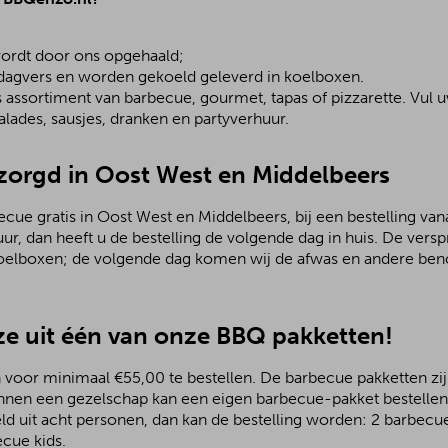
;
ordt door ons opgehaald;
 dagvers en worden gekoeld geleverd in koelboxen.
assortiment van barbecue, gourmet, tapas of pizzarette. Vul u
lades, sausjes, dranken en partyverhuur.
ezorgd in Oost West en Middelbeers
ue gratis in Oost West en Middelbeers, bij een bestelling vana
uur, dan heeft u de bestelling de volgende dag in huis. De ver
koelboxen; de volgende dag komen wij de afwas en andere ben
e uit één van onze BBQ pakketten!
 voor minimaal €55,00 te bestellen. De barbecue pakketten zijn
nnen een gezelschap kan een eigen barbecue-pakket bestellen.
ld uit acht personen, dan kan de bestelling worden: 2 barbecu
ecue kids.