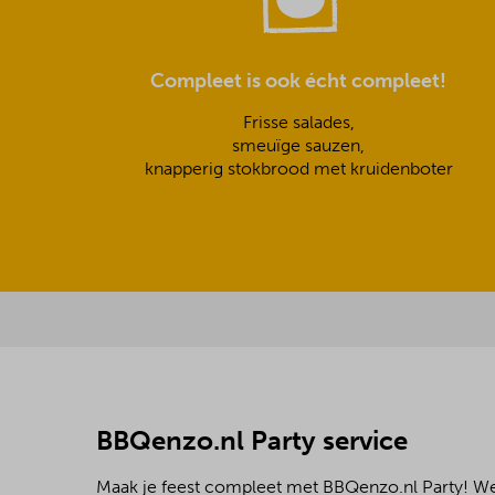
Compleet is ook écht compleet!
Frisse salades,
smeuïge sauzen,
knapperig stokbrood met kruidenboter
BBQenzo.nl Party service
Maak je feest compleet met BBQenzo.nl Party! 