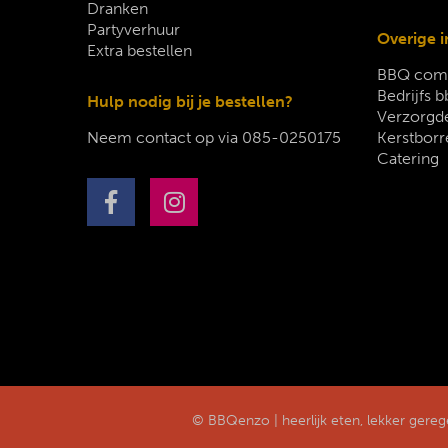
Dranken
Partyverhuur
Overige i
Extra bestellen
BBQ comp
Bedrijfs b
Hulp nodig bij je bestellen?
Verzorgde
Neem contact op via
085-0250175
Kerstborr
Catering
© BBQenzo | heerlijk eten, lekker gere