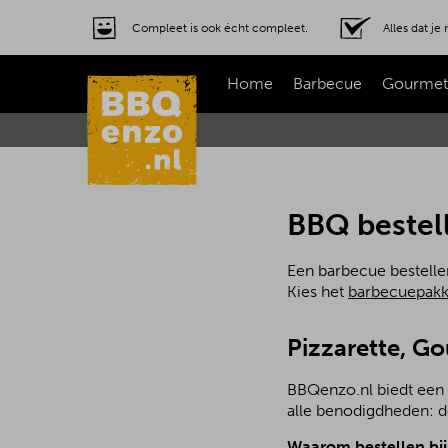
Compleet is ook écht compleet.
Alles dat j
Home
Barbecue
Gourmet
BBQ bestel
Een barbecue bestelle
Kies het
barbecuepakk
Pizzarette, G
BBQenzo.nl biedt een 
alle benodigdheden: de
Waarom bestellen bi