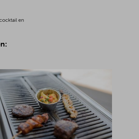
cocktail en
n: