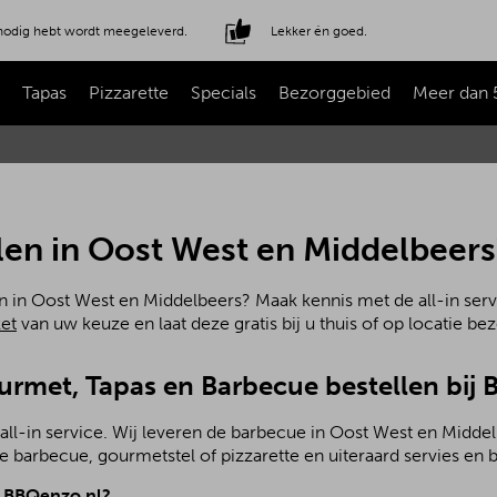
e nodig hebt wordt meegeleverd.
Lekker én goed.
Tapas
Pizzarette
Specials
Bezorggebied
Meer dan 
len in Oost West en Middelbeers
n in Oost West en Middelbeers? Maak kennis met de all-in ser
et
van uw keuze en laat deze gratis bij u thuis of op locatie be
ourmet, Tapas en Barbecue bestellen bij
all-in service. Wij leveren de barbecue in Oost West en Midd
 barbecue, gourmetstel of pizzarette en uiteraard servies en b
j BBQenzo.nl?