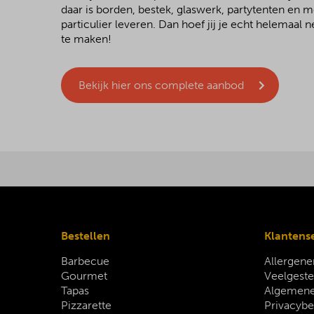
daar is borden, bestek, glaswerk, partytenten en 
particulier leveren. Dan hoef jij je echt helemaal
te maken!
Bekijk hier ons complete aanbod
Bestellen
Klantens
Barbecue
Allergene
Gourmet
Veelgeste
Tapas
Algemene
Pizzarette
Privacybe