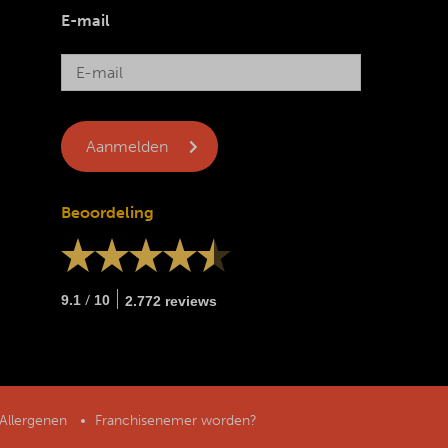
E-mail
Beoordeling
/
9.1
10
2.772 reviews
Allergenen
Franchisenemer worden?