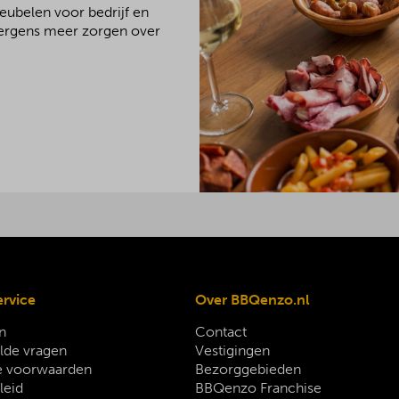
meubelen voor bedrijf en
 nergens meer zorgen over
ervice
Over BBQenzo.nl
n
Contact
lde vragen
Vestigingen
 voorwaarden
Bezorggebieden
leid
BBQenzo Franchise