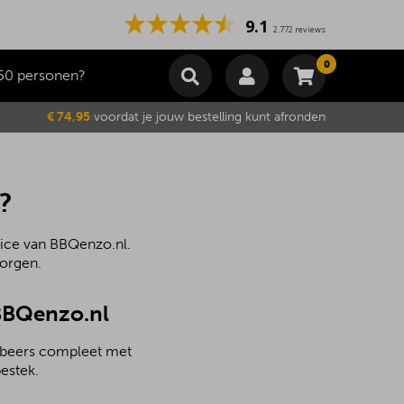
9.1
2.772 reviews
0
50 personen?
Winkelmand
€ 74,95
voordat je jouw bestelling kunt afronden
Subtotaal
€
0,00
Wijzig winkelmand
Bestellen
Je winkelwagen is momenteel leeg.
?
vice van BBQenzo.nl.
zorgen.
 BBQenzo.nl
elbeers compleet met
estek.