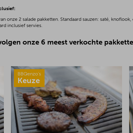
clusief:
van onze 2 salade pakketten. Standaard sauzen: saté, knoflook, 
rd inclusief servies.
olgen onze 6 meest verkochte pakkette
BBQenzo’s
Keuze