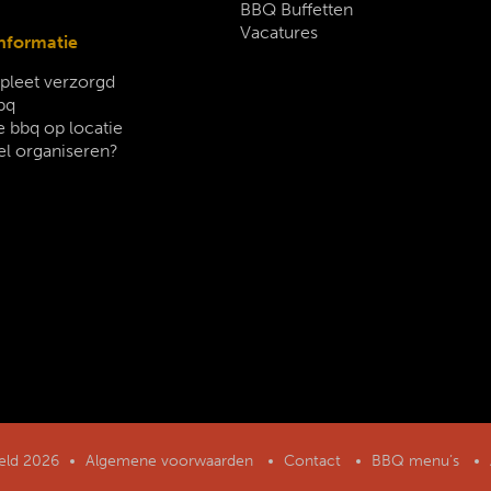
BBQ Buffetten
Vacatures
nformatie
leet verzorgd
bq
 bbq op locatie
el organiseren?
geld 2026
Algemene voorwaarden
Contact
BBQ menu’s