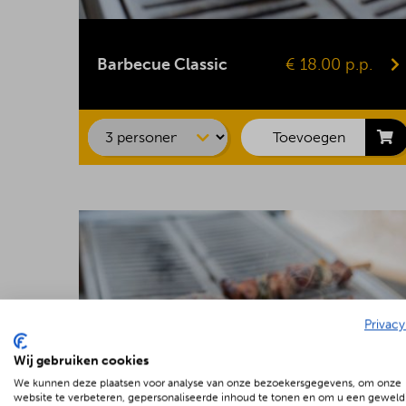
Kipsaté
BBQ-worst
Barbecue Classic
€ 18.00 p.p.
Hamburger
Kipfilet
Speklap
Toevoegen
Privacy
Wij gebruiken cookies
We kunnen deze plaatsen voor analyse van onze bezoekersgegevens, om onze
website te verbeteren, gepersonaliseerde inhoud te tonen en om u een geweld