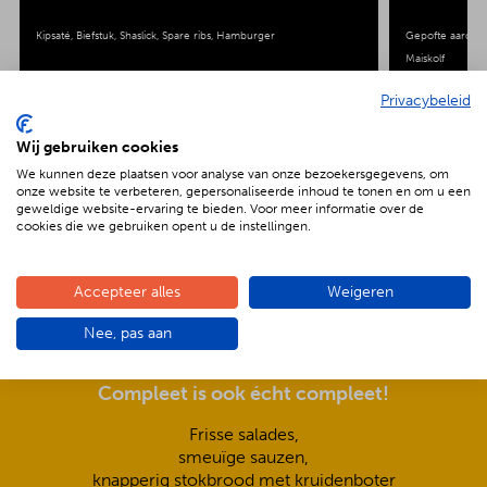
Kipsaté
Biefstuk
Shaslick
Spare ribs
Hamburger
Gepofte aardap
Maiskolf
Privacybeleid
Wij gebruiken cookies
We kunnen deze plaatsen voor analyse van onze bezoekersgegevens, om
onze website te verbeteren, gepersonaliseerde inhoud te tonen en om u een
De voordelen van BBQenzo.nl
geweldige website-ervaring te bieden. Voor meer informatie over de
cookies die we gebruiken opent u de instellingen.
Accepteer alles
Weigeren
Nee, pas aan
Compleet is ook écht compleet!
Frisse salades,
smeuïge sauzen,
knapperig stokbrood met kruidenboter