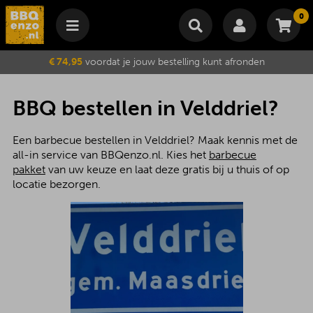
0
Winkelmand
€ 74,95
voordat je jouw bestelling kunt afronden
Subtotaal
€
0,00
Wijzig winkelmand
Bestellen
BBQ bestellen in Velddriel?
Je winkelwagen is momenteel leeg.
Een barbecue bestellen in Velddriel? Maak kennis met de
all-in service van BBQenzo.nl. Kies het
barbecue
pakket
van uw keuze en laat deze gratis bij u thuis of op
locatie bezorgen.