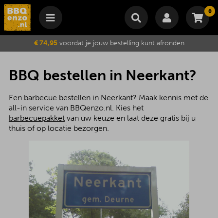
0
Winkelmand
€ 74,95
voordat je jouw bestelling kunt afronden
Subtotaal
€
0,00
Wijzig winkelmand
Bestellen
BBQ bestellen in Neerkant?
Je winkelwagen is momenteel leeg.
Een barbecue bestellen in Neerkant? Maak kennis met de
all-in service van BBQenzo.nl. Kies het
barbecuepakket
van uw keuze en laat deze gratis bij u
thuis of op locatie bezorgen.