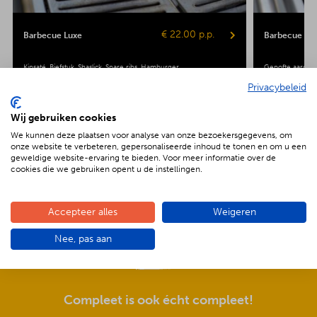
€ 22.00 p.p.
Barbecue Luxe
Barbecue Veg
Kipsaté
Biefstuk
Shaslick
Spare ribs
Hamburger
Gepofte aardap
Maiskolf
Privacybeleid
Wij gebruiken cookies
We kunnen deze plaatsen voor analyse van onze bezoekersgegevens, om
onze website te verbeteren, gepersonaliseerde inhoud te tonen en om u een
geweldige website-ervaring te bieden. Voor meer informatie over de
cookies die we gebruiken opent u de instellingen.
De voordelen van BBQenzo.nl
Accepteer alles
Weigeren
Nee, pas aan
Compleet is ook écht compleet!