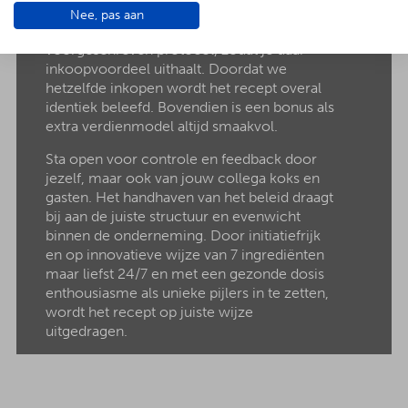
competenties en affiniteit met de branche.
Nee, pas aan
Plaats jouw assortiment inkoop volgens het
voorgeschreven protocol, zodat je daar
inkoopvoordeel uithaalt. Doordat we
hetzelfde inkopen wordt het recept overal
identiek beleefd. Bovendien is een bonus als
extra verdienmodel altijd smaakvol.
Sta open voor controle en feedback door
jezelf, maar ook van jouw collega koks en
gasten. Het handhaven van het beleid draagt
bij aan de juiste structuur en evenwicht
binnen de onderneming. Door initiatiefrijk
en op innovatieve wijze van 7 ingrediënten
maar liefst 24/7 en met een gezonde dosis
enthousiasme als unieke pijlers in te zetten,
wordt het recept op juiste wijze
uitgedragen.