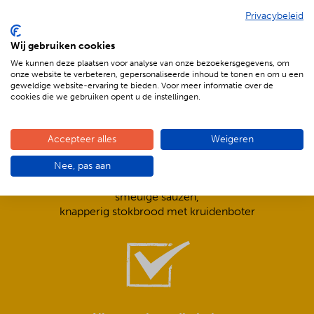
Privacybeleid
De voordelen van BBQenzo.nl
Wij gebruiken cookies
We kunnen deze plaatsen voor analyse van onze bezoekersgegevens, om
onze website te verbeteren, gepersonaliseerde inhoud te tonen en om u een
geweldige website-ervaring te bieden. Voor meer informatie over de
cookies die we gebruiken opent u de instellingen.
Accepteer alles
Weigeren
Compleet is ook écht compleet!
Nee, pas aan
Frisse salades,
smeuïge sauzen,
knapperig stokbrood met kruidenboter