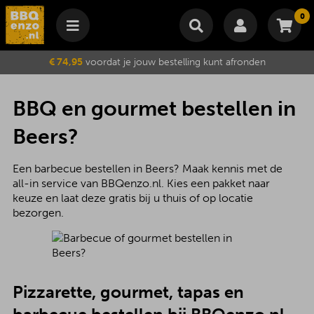
0
Winkelmand
€ 74,95
voordat je jouw bestelling kunt afronden
Subtotaal
€
0,00
Wijzig winkelmand
Bestellen
BBQ en gourmet bestellen in
Je winkelwagen is momenteel leeg.
Beers?
Een barbecue bestellen in Beers? Maak kennis met de
all-in service van BBQenzo.nl. Kies een pakket naar
keuze en laat deze gratis bij u thuis of op locatie
bezorgen.
Pizzarette, gourmet, tapas en