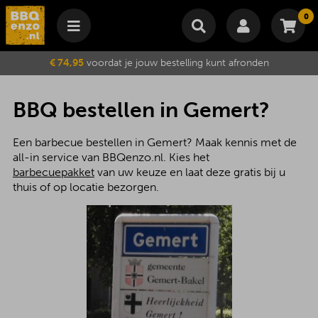
0
Winkelmand
€ 74,95
voordat je jouw bestelling kunt afronden
Subtotaal
€
0,00
Wijzig winkelmand
Bestellen
BBQ bestellen in Gemert?
Je winkelwagen is momenteel leeg.
Een barbecue bestellen in Gemert? Maak kennis met de
all-in service van BBQenzo.nl. Kies het
barbecuepakket
van uw keuze en laat deze gratis bij u
thuis of op locatie bezorgen.