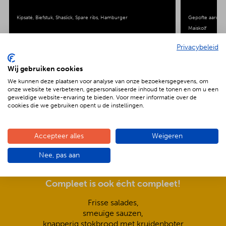
Kipsaté
Biefstuk
Shaslick
Spare ribs
Hamburger
Gepofte aardap
Maiskolf
Privacybeleid
Wij gebruiken cookies
We kunnen deze plaatsen voor analyse van onze bezoekersgegevens, om
onze website te verbeteren, gepersonaliseerde inhoud te tonen en om u een
De voordelen van BBQenzo.nl
geweldige website-ervaring te bieden. Voor meer informatie over de
cookies die we gebruiken opent u de instellingen.
Accepteer alles
Weigeren
Nee, pas aan
Compleet is ook écht compleet!
Frisse salades,
smeuïge sauzen,
knapperig stokbrood met kruidenboter