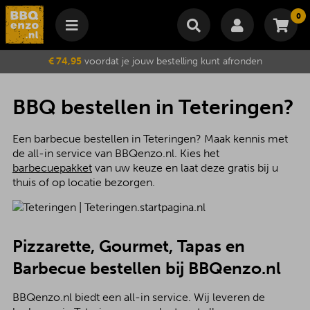
0
Winkelmand
€ 74,95
voordat je jouw bestelling kunt afronden
Subtotaal
€
0,00
Wijzig winkelmand
Bestellen
BBQ bestellen in Teteringen?
Je winkelwagen is momenteel leeg.
Een barbecue bestellen in Teteringen? Maak kennis met
de all-in service van BBQenzo.nl. Kies het
barbecuepakket
van uw keuze en laat deze gratis bij u
thuis of op locatie bezorgen.
Pizzarette, Gourmet, Tapas en
Barbecue bestellen bij BBQenzo.nl
BBQenzo.nl biedt een all-in service. Wij leveren de