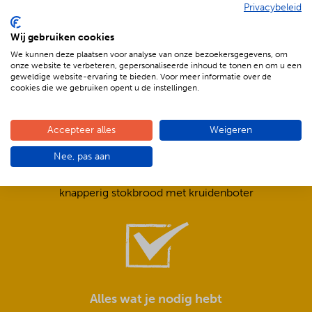
Privacybeleid
De voordelen van BBQenzo.nl
Wij gebruiken cookies
We kunnen deze plaatsen voor analyse van onze bezoekersgegevens, om
onze website te verbeteren, gepersonaliseerde inhoud te tonen en om u een
geweldige website-ervaring te bieden. Voor meer informatie over de
cookies die we gebruiken opent u de instellingen.
Accepteer alles
Weigeren
Compleet is ook écht compleet!
Nee, pas aan
Frisse salades,
smeuïge sauzen,
knapperig stokbrood met kruidenboter
Alles wat je nodig hebt