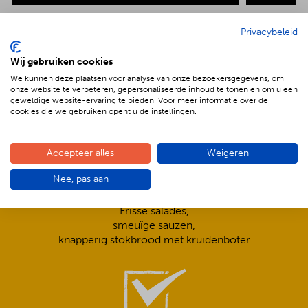
Privacybeleid
Wij gebruiken cookies
De voordelen van BBQenzo.nl
We kunnen deze plaatsen voor analyse van onze bezoekersgegevens, om
onze website te verbeteren, gepersonaliseerde inhoud te tonen en om u een
geweldige website-ervaring te bieden. Voor meer informatie over de
cookies die we gebruiken opent u de instellingen.
Accepteer alles
Weigeren
Nee, pas aan
Compleet is ook écht compleet!
Frisse salades,
smeuïge sauzen,
knapperig stokbrood met kruidenboter