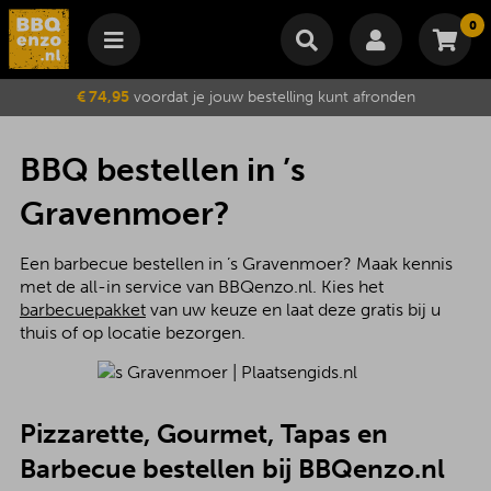
0
Winkelmand
€ 74,95
voordat je jouw bestelling kunt afronden
Subtotaal
€
0,00
Wijzig winkelmand
Bestellen
BBQ bestellen in ’s
Je winkelwagen is momenteel leeg.
Gravenmoer?
Een barbecue bestellen in ’s Gravenmoer? Maak kennis
met de all-in service van BBQenzo.nl. Kies het
barbecuepakket
van uw keuze en laat deze gratis bij u
thuis of op locatie bezorgen.
Pizzarette, Gourmet, Tapas en
Barbecue bestellen bij BBQenzo.nl