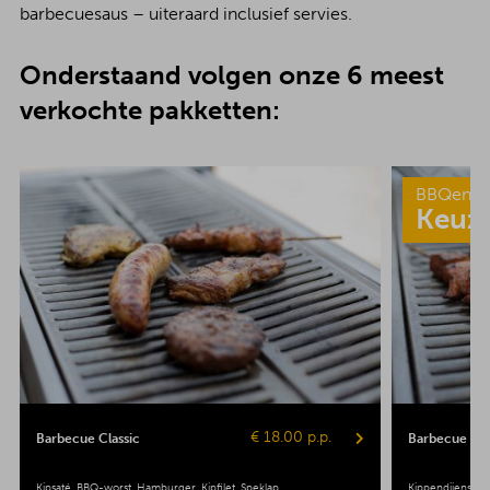
barbecuesaus – uiteraard inclusief servies.
Onderstaand volgen onze 6 meest
verkochte pakketten:
BBQenzo
Keuz
€ 18.00 p.p.
Barbecue Classic
Barbecue Pop
Kipsaté
BBQ-worst
Hamburger
Kipfilet
Speklap
Kippendijenspie