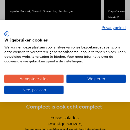
Kipsaté
Biefstuk
Shaslick
Spare ribs
Hamburger
Gepofte aardap
Maiskolf
Privacybeleid
Wij gebruiken cookies
We kunnen deze plaatsen voor analyse van onze bezoekersgegevens, om
onze website te verbeteren, gepersonaliseerde inhoud te tonen en om u een
geweldige website-ervaring te bieden. Voor meer informatie over de
De voordelen van BBQenzo.nl
cookies die we gebruiken opent u de instellingen.
Accepteer alles
Weigeren
Nee, pas aan
Compleet is ook écht compleet!
Frisse salades,
smeuïge sauzen,
knapperig stokbrood met kruidenboter