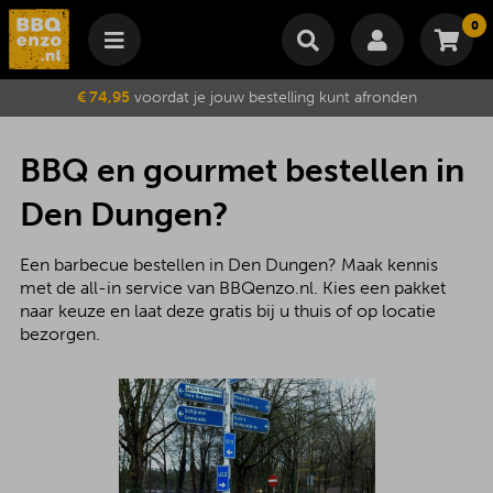
0
Winkelmand
€ 74,95
voordat je jouw bestelling kunt afronden
Subtotaal
€
0,00
Wijzig winkelmand
Bestellen
BBQ en gourmet bestellen in
Je winkelwagen is momenteel leeg.
Den Dungen?
Een barbecue bestellen in Den Dungen? Maak kennis
met de all-in service van BBQenzo.nl. Kies een pakket
naar keuze en laat deze gratis bij u thuis of op locatie
bezorgen.