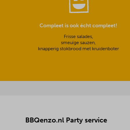
Compleet is ook écht compleet!
Frisse salades,
smeuïge sauzen,
knapperig stokbrood met kruidenboter
BBQenzo.nl Party service