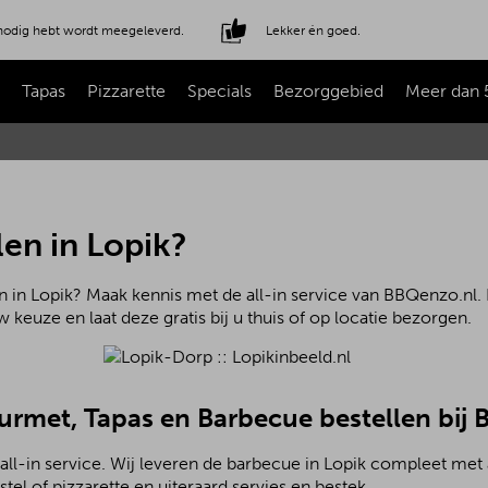
e nodig hebt wordt meegeleverd.
Lekker én goed.
Tapas
Pizzarette
Specials
Bezorggebied
Meer dan 
en in Lopik?
 in Lopik? Maak kennis met de all-in service van BBQenzo.nl. 
 keuze en laat deze gratis bij u thuis of op locatie bezorgen.
ourmet, Tapas en Barbecue bestellen bij
all-in service. Wij leveren de barbecue in Lopik compleet met
el of pizzarette en uiteraard servies en bestek.