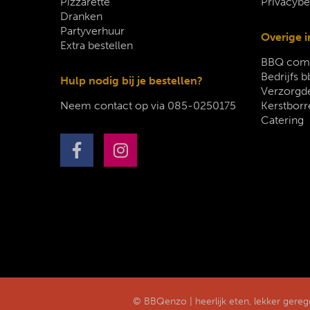
Pizzarette
Privacybe
Dranken
Partyverhuur
Overige i
Extra bestellen
BBQ comp
Bedrijfs b
Hulp nodig bij je bestellen?
Verzorgde
Neem contact op via
085-0250175
Kerstborr
Catering
© BBQenzo | heerlijk eten, lekker gere