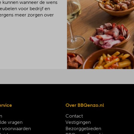
We kunnen wanneer de wens
meubelen voor bedrijf en
 nergens meer zorgen over
ervice
Over BBQenzo.nl
n
Contact
lde vragen
Vestigingen
 voorwaarden
Bezorggebieden