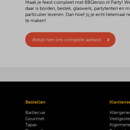
Maak je feest compleet met BBQenzo.nl Party! 
daar is borden, bestek, glaswerk, partytenten en 
particulier leveren. Dan hoef jij je echt helemaal
te maken!
Bekijk hier ons complete aanbod
Bestellen
Klantens
Barbecue
Allergene
Gourmet
Veelgeste
Tapas
Algemene