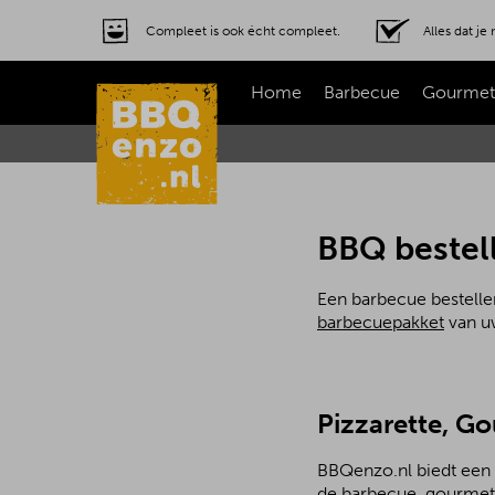
Compleet is ook écht compleet.
Alles dat j
Home
Barbecue
Gourmet
BBQ bestell
Een barbecue bestellen
barbecuepakket
van uw
Pizzarette, G
BBQenzo.nl biedt een 
de barbecue, gourmetst