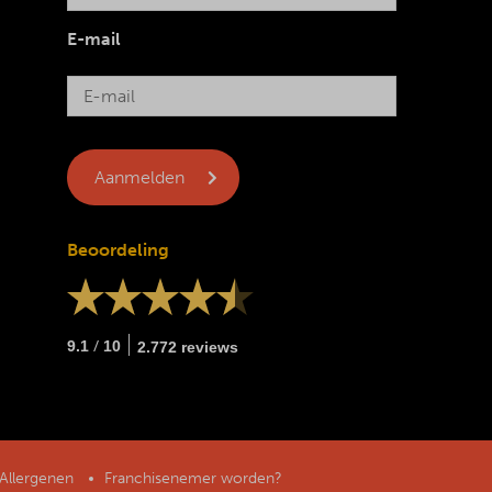
E-mail
Beoordeling
/
9.1
10
2.772 reviews
Allergenen
Franchisenemer worden?