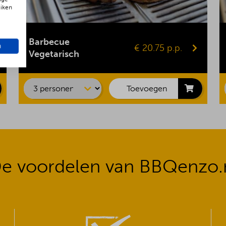
uiken
Gepofte aardappel
Vegaburger
Barbecue
n
€ 20.75 p.p.
Groentespies
Vegetarisch
Portobello
Maiskolf
Toevoegen
e voordelen van BBQenzo.