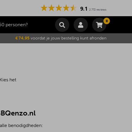
9.1
2.772 reviews
0
50 personen?
Winkelmand
€ 74,95
voordat je jouw bestelling kunt afronden
Subtotaal
€
0,00
Wijzig winkelmand
Bestellen
Je winkelwagen is momenteel leeg.
Kies het
 BBQenzo.nl
 alle benodigdheden: