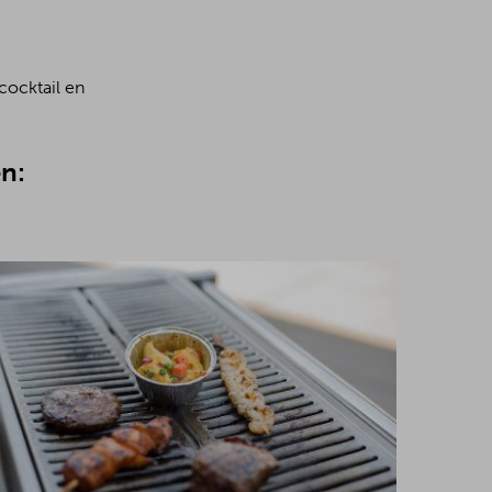
cocktail en
n: