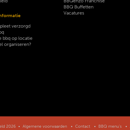
leid
BBQenzo Franchise
BBQ Buffetten
Vacatures
nformatie
leet verzorgd
bq
 bbq op locatie
el organiseren?
geld 2026
Algemene voorwaarden
Contact
BBQ menu’s