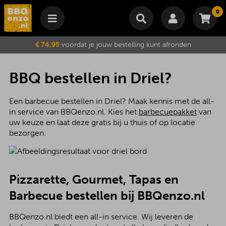
0
Winkelmand
€ 74,95
voordat je jouw bestelling kunt afronden
Subtotaal
€
0,00
Wijzig winkelmand
Bestellen
BBQ bestellen in Driel?
Je winkelwagen is momenteel leeg.
Een barbecue bestellen in Driel? Maak kennis met de all-
in service van BBQenzo.nl. Kies het
barbecuepakket
van
uw keuze en laat deze gratis bij u thuis of op locatie
bezorgen.
Pizzarette, Gourmet, Tapas en
Barbecue bestellen bij BBQenzo.nl
BBQenzo.nl biedt een all-in service. Wij leveren de