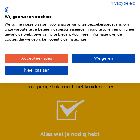
Privacybeleid
De voordelen van BBQenzo.nl
Wij gebruiken cookies
We kunnen deze plaatsen voor analyse van onze bezoekersgegevens, om
onze website te verbeteren, gepersonaliseerde inhoud te tonen en om u een
geweldige website-ervaring te bieden. Voor meer informatie over de
cookies die we gebruiken opent u de instellingen.
Accepteer alles
Weigeren
Compleet is ook écht compleet!
Nee, pas aan
Frisse salades,
smeuïge sauzen,
knapperig stokbrood met kruidenboter
Alles wat je nodig hebt