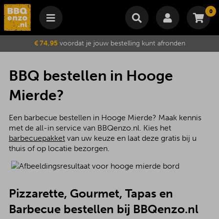
0
Winkelmand
€ 74,95
voordat je jouw bestelling kunt afronden
Subtotaal
€
0,00
Wijzig winkelmand
Bestellen
BBQ bestellen in Hooge
Je winkelwagen is momenteel leeg.
Mierde?
Een barbecue bestellen in Hooge Mierde? Maak kennis
met de all-in service van BBQenzo.nl. Kies het
barbecuepakket
van uw keuze en laat deze gratis bij u
thuis of op locatie bezorgen.
Pizzarette, Gourmet, Tapas en
Barbecue bestellen bij BBQenzo.nl