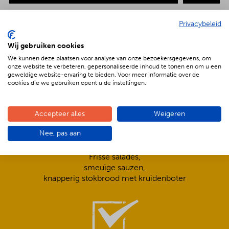
Privacybeleid
Wij gebruiken cookies
De voordelen van BBQenzo.nl
We kunnen deze plaatsen voor analyse van onze bezoekersgegevens, om
onze website te verbeteren, gepersonaliseerde inhoud te tonen en om u een
geweldige website-ervaring te bieden. Voor meer informatie over de
cookies die we gebruiken opent u de instellingen.
Accepteer alles
Weigeren
Nee, pas aan
Compleet is ook écht compleet!
Frisse salades,
smeuïge sauzen,
knapperig stokbrood met kruidenboter