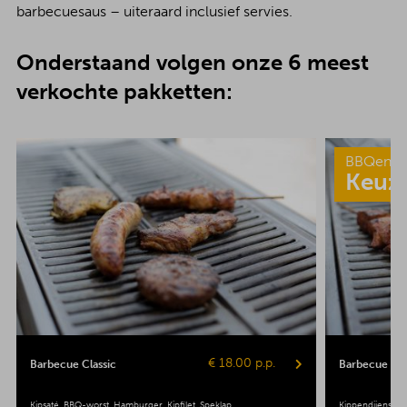
barbecuesaus – uiteraard inclusief servies.
Onderstaand volgen onze 6 meest
verkochte pakketten:
BBQenzo
Keuz
€ 18.00 p.p.
Barbecue Classic
Barbecue Pop
Kipsaté
BBQ-worst
Hamburger
Kipfilet
Speklap
Kippendijenspie