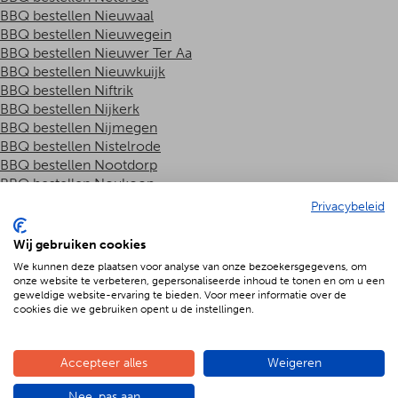
BBQ bestellen Nieuwaal
BBQ bestellen Nieuwegein
BBQ bestellen Nieuwer Ter Aa
BBQ bestellen Nieuwkuijk
BBQ bestellen Niftrik
BBQ bestellen Nijkerk
BBQ bestellen Nijmegen
BBQ bestellen Nistelrode
BBQ bestellen Nootdorp
BBQ bestellen Noukoop
BBQ bestellen Nuenen
Privacybeleid
BBQ bestellen Nuland
BBQ bestellen Ochten
Wij gebruiken cookies
BBQ bestellen Odijk
We kunnen deze plaatsen voor analyse van onze bezoekersgegevens, om
BBQ bestellen Odiliapeel
onze website te verbeteren, gepersonaliseerde inhoud te tonen en om u een
BBQ bestellen Oeffelt
geweldige website-ervaring te bieden. Voor meer informatie over de
cookies die we gebruiken opent u de instellingen.
BBQ bestellen Oijen
BBQ bestellen Oirschot
BBQ bestellen Oisterwijk
Accepteer alles
Weigeren
BBQ bestellen Ommeren
BBQ bestellen Ooij
Nee, pas aan