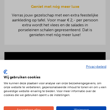
Geniet met nóg meer luxe
Verras jouw gezelschap met een extra feestelijke
aankleding op tafel. Voor maar € 2,- per persoon
extra wordt het vlees en de salades in
porseleinen schalen gepresenteerd. Dat is
genieten met nóg meer luxe!
Compleet is ook écht compleet.
Privacybeleid
Wij gebruiken cookies
Alles dat je nodig hebt wordt meegeleverd.
We kunnen deze plaatsen voor analyse van onze bezoekersgegevens, om
onze website te verbeteren, gepersonaliseerde inhoud te tonen en om u een
geweldige website-ervaring te bieden. Voor meer informatie over de
cookies die we gebruiken opent u de instellingen.
Lekker én goed.
Accepteer alles
Weigeren