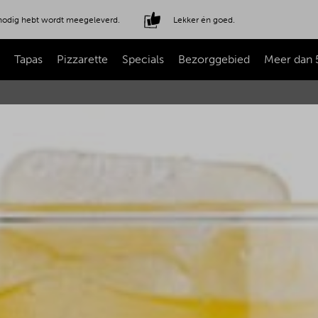
e nodig hebt wordt meegeleverd.
Lekker én goed.
Tapas
Pizzarette
Specials
Bezorggebied
Meer dan 