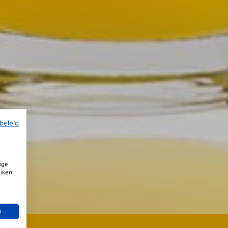
beleid
ige
uiken
n