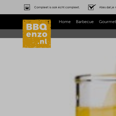
Compleet is ook écht compleet.
Alles dat j
Home
Barbecue
Gourmet