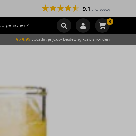
9.1
2.772 reviews
0
50 personen?
Winkelmand
€ 74,95
voordat je jouw bestelling kunt afronden
Subtotaal
€
0,00
Wijzig winkelmand
Bestellen
Je winkelwagen is momenteel leeg.