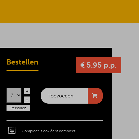
Bestellen
€ 5.95 p.p.
Toevoegen
Personen
Compleet is ook écht compleet.