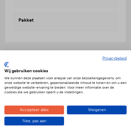
Pakket
Privacybeleid
Onbezorgd dus ook inclusief:
Wij gebruiken cookies
We kunnen deze plaatsen voor analyse van onze bezoekersgegevens, om
onze website te verbeteren, gepersonaliseerde inhoud te tonen en om u een
geweldige website-ervaring te bieden. Voor meer informatie over de
cookies die we gebruiken opent u de instellingen.
Geniet met nóg meer luxe
Verras jouw gezelschap met een extra feestelijke
Accepteer alles
Weigeren
aankleding op tafel. Voor maar € 2,- per persoon
extra wordt het vlees en de salades in
Nee, pas aan
porseleinen schalen gepresenteerd. Dat is
genieten met nóg meer luxe!