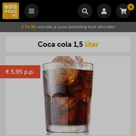
0
Winkelmand
€ 74,95
voordat je jouw bestelling kunt afronden
Subtotaal
€
0,00
Coca
cola
1,5
liter
Wijzig winkelmand
Bestellen
Je winkelwagen is momenteel leeg.
€
5.95 p.p.