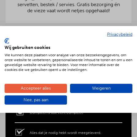
servetten, bestek / servies. Gratis bezorging én
de vieze vaat wordt netjes opgehaald!
Privacybeleid
Geniet met nóg meer luxe
Wij gebruiken cookies
Verras jouw gezelschap met een extra feestelijke
We kunnen deze plaatsen voor analyse van onze bezoekersgegevens, om
aankleding op tafel. Voor maar € 2,- per persoon
onze website te verbeteren, gepersonaliseerde inhoud te tonen en om u een
extra wordt het vlees en de salades in
geweldige website-ervaring te bieden. Voor meer informatie over de
porseleinen schalen gepresenteerd. Dat is
cookies die we gebruiken opent u de instellingen.
genieten met nóg meer luxe!
Accepteer alles
Weigeren
Nee, pas aan
Compleet is ook écht compleet.
Alles dat je nodig hebt wordt meegeleverd.