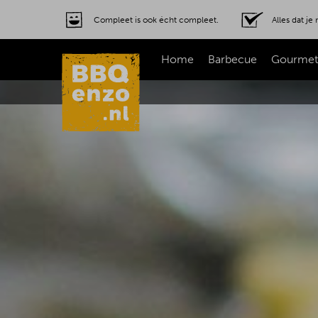
Compleet is ook écht compleet.
Alles dat j
Home
Barbecue
Gourmet