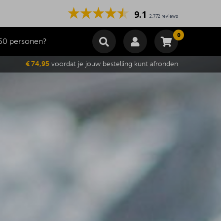
9.1
2.772 reviews
0
50 personen?
Winkelmand
€ 74,95
voordat je jouw bestelling kunt afronden
Subtotaal
€
0,00
Wijzig winkelmand
Bestellen
Je winkelwagen is momenteel leeg.