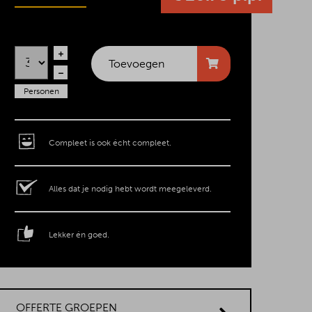
Toevoegen
Personen
Compleet is ook écht compleet.
Alles dat je nodig hebt wordt meegeleverd.
Lekker én goed.
OFFERTE GROEPEN