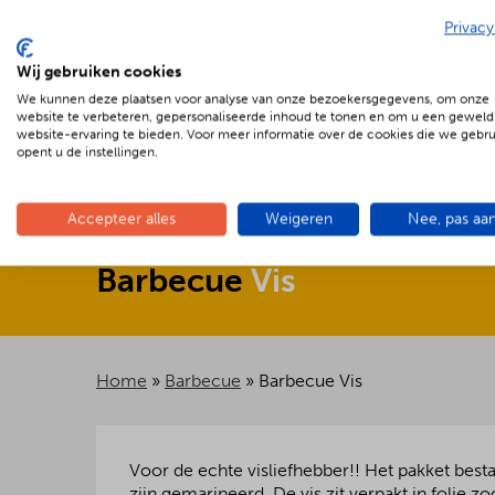
Privacy
Wij gebruiken cookies
We kunnen deze plaatsen voor analyse van onze bezoekersgegevens, om onze
€
20.75 p.p.
website te verbeteren, gepersonaliseerde inhoud te tonen en om u een geweld
website-ervaring te bieden. Voor meer informatie over de cookies die we gebr
opent u de instellingen.
Accepteer alles
Weigeren
Nee, pas aa
Barbecue
Vis
Home
»
Barbecue
»
Barbecue Vis
Voor de echte visliefhebber!! Het pakket besta
zijn gemarineerd. De vis zit verpakt in folie 