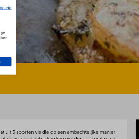
beleid
ige
uiken
n
at uit 5 soorten vis die op een ambachtelijke manier
zodat de vis goed gebakken kan worden. Je krijgt maar