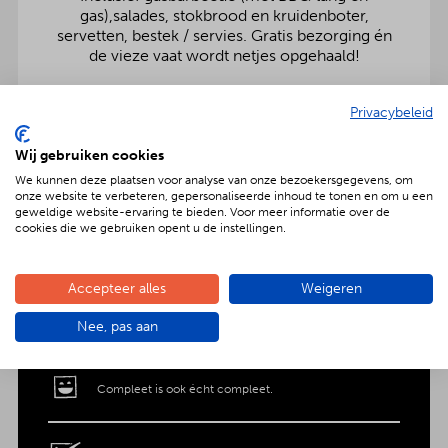
gas),salades, stokbrood en kruidenboter,
servetten, bestek / servies. Gratis bezorging én
de vieze vaat wordt netjes opgehaald!
Privacybeleid
Wij gebruiken cookies
Geniet met nóg meer luxe
We kunnen deze plaatsen voor analyse van onze bezoekersgegevens, om
Verras jouw gezelschap met een extra feestelijke
onze website te verbeteren, gepersonaliseerde inhoud te tonen en om u een
aankleding op tafel. Voor maar € 2,- per persoon
geweldige website-ervaring te bieden. Voor meer informatie over de
cookies die we gebruiken opent u de instellingen.
extra wordt het vlees en de salades in
porseleinen schalen gepresenteerd. Dat is
genieten met nóg meer luxe!
Accepteer alles
Weigeren
Nee, pas aan
Compleet is ook écht compleet.