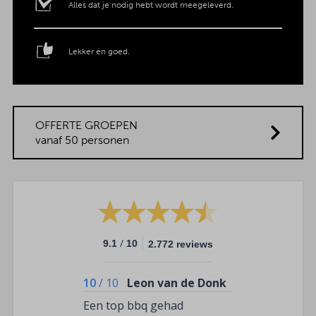
Alles dat je nodig hebt wordt meegeleverd.
Lekker én goed.
OFFERTE GROEPEN
vanaf 50 personen
/
9.1
10
2.772 reviews
10
/
10
Leon van de Donk
Een top bbq gehad