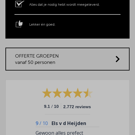
Alles dat je nodig hebt wordt meegeleverd.
Lekker én goed.
OFFERTE GROEPEN
vanaf 50 personen
/
9.1
10
2.772 reviews
9
/
10
Els v d Heijden
Gewoon alles prefect