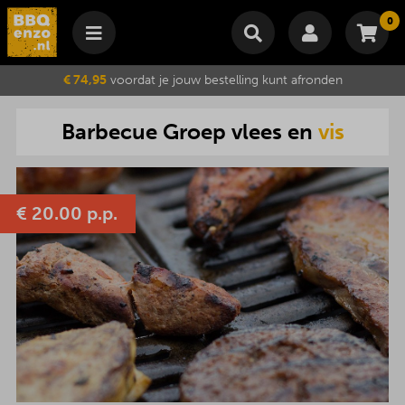
0
Winkelmand
€ 74,95
voordat je jouw bestelling kunt afronden
Subtotaal
€
0,00
Barbecue
Groep
vlees
en
vis
Wijzig winkelmand
Bestellen
Je winkelwagen is momenteel leeg.
€
20.00 p.p.