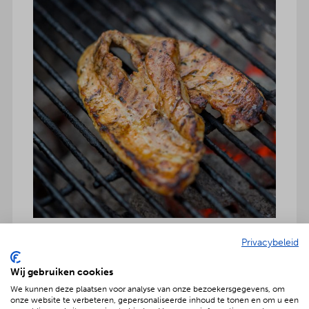
Privacybeleid
Wij gebruiken cookies
Onbezorgd dus ook inclusief:
We kunnen deze plaatsen voor analyse van onze bezoekersgegevens, om
onze website te verbeteren, gepersonaliseerde inhoud te tonen en om u een