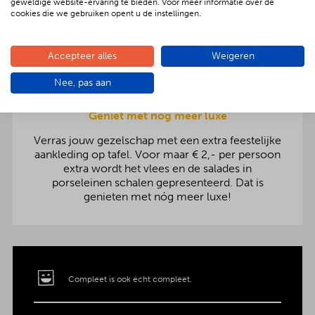
Inclusief gasbarbecue (met BBQ tang en
geweldige website-ervaring te bieden. Voor meer informatie over de
cookies die we gebruiken opent u de instellingen.
gas),salades, stokbrood en kruidenboter,
servetten, bestek / servies. Gratis bezorging én
de vieze vaat wordt netjes opgehaald!
Accepteer alles
Weigeren
Nee, pas aan
Geniet met nóg meer luxe
Verras jouw gezelschap met een extra feestelijke
aankleding op tafel. Voor maar € 2,- per persoon
extra wordt het vlees en de salades in
porseleinen schalen gepresenteerd. Dat is
genieten met nóg meer luxe!
Compleet is ook écht compleet.