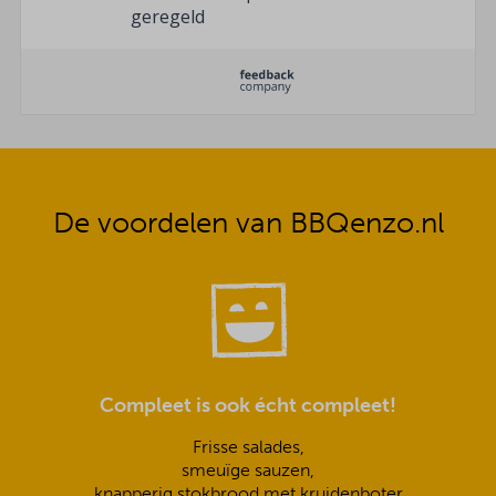
geregeld
De voordelen van BBQenzo.nl
Compleet is ook écht compleet!
Frisse salades,
smeuïge sauzen,
knapperig stokbrood met kruidenboter