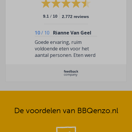
/
9.1
10
2.772 reviews
10
/
10
Rianne Van Geel
Goede ervaring, ruim
voldoende eten voor het
aantal personen. Eten werd
op tijd gebracht. We hadden
2 dagen achter elkaar een
bestelling.
De voordelen van BBQenzo.nl