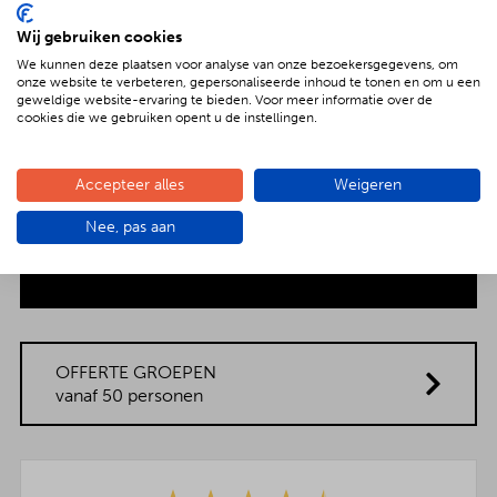
Wij gebruiken cookies
We kunnen deze plaatsen voor analyse van onze bezoekersgegevens, om
onze website te verbeteren, gepersonaliseerde inhoud te tonen en om u een
geweldige website-ervaring te bieden. Voor meer informatie over de
Compleet is ook écht compleet.
cookies die we gebruiken opent u de instellingen.
Accepteer alles
Weigeren
Alles dat je nodig hebt wordt meegeleverd.
Nee, pas aan
Lekker én goed.
OFFERTE GROEPEN
vanaf 50 personen