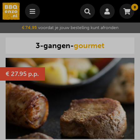
0
Winkelmand
€ 74,95
voordat je jouw bestelling kunt afronden
Subtotaal
€
0,00
3
-
gangen
-
gourmet
Wijzig winkelmand
Bestellen
Je winkelwagen is momenteel leeg.
€
27.95 p.p.