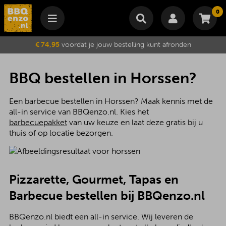
0
Winkelmand
€ 74,95
voordat je jouw bestelling kunt afronden
Subtotaal
€
0,00
Wijzig winkelmand
Bestellen
BBQ bestellen in Horssen?
Je winkelwagen is momenteel leeg.
Een barbecue bestellen in Horssen? Maak kennis met de
all-in service van BBQenzo.nl. Kies het
barbecuepakket
van uw keuze en laat deze gratis bij u
thuis of op locatie bezorgen.
Pizzarette, Gourmet, Tapas en
Barbecue bestellen bij BBQenzo.nl
BBQenzo.nl biedt een all-in service. Wij leveren de