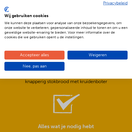
Privacybeleid
De voordelen van BBQenzo.nl
Wij gebruiken cookies
We kunnen deze plaatsen voor analyse van onze bezoekersgegevens, om
onze website te verbeteren, gepersonaliseerde inhoud te tonen en om u een
geweldige website-ervaring te bieden. Voor meer informatie over de
cookies die we gebruiken opent u de instellingen.
Accepteer alles
Weigeren
Compleet is ook écht compleet!
Nee, pas aan
Frisse salades,
smeuïge sauzen,
knapperig stokbrood met kruidenboter
Alles wat je nodig hebt