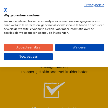
Privacybeleid
De voordelen van BBQenzo.nl
Wij gebruiken cookies
We kunnen deze plaatsen voor analyse van onze bezoekersgegevens, om
onze website te verbeteren, gepersonaliseerde inhoud te tonen en om u een
geweldige website-ervaring te bieden. Voor meer informatie over de
cookies die we gebruiken opent u de instellingen.
Accepteer alles
Weigeren
Compleet is ook écht compleet!
Nee, pas aan
Frisse salades,
smeuïge sauzen,
knapperig stokbrood met kruidenboter