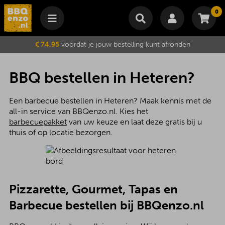
0
Winkelmand
€ 74,95
voordat je jouw bestelling kunt afronden
Subtotaal
€
0,00
Wijzig winkelmand
Bestellen
BBQ bestellen in Heteren?
Je winkelwagen is momenteel leeg.
Een barbecue bestellen in Heteren? Maak kennis met de
all-in service van BBQenzo.nl. Kies het
barbecuepakket
van uw keuze en laat deze gratis bij u
thuis of op locatie bezorgen.
Pizzarette, Gourmet, Tapas en
Barbecue bestellen bij BBQenzo.nl