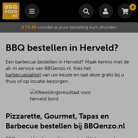
0
Winkelmand
€ 74,95
voordat je jouw bestelling kunt afronden
Subtotaal
€
0,00
Wijzig winkelmand
Bestellen
BBQ bestellen in Herveld?
Je winkelwagen is momenteel leeg.
Een barbecue bestellen in Herveld? Maak kennis met de
all-in service van BBQenzo.nl. Kies het
barbecuepakket
van uw keuze en laat deze gratis bij u
thuis of op locatie bezorgen.
Pizzarette, Gourmet, Tapas en
Barbecue bestellen bij BBQenzo.nl