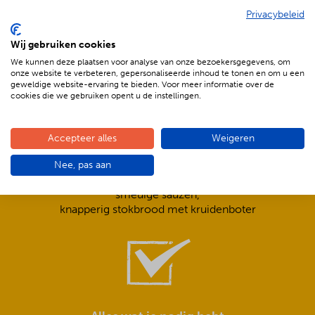
Privacybeleid
De voordelen van BBQenzo.nl
Wij gebruiken cookies
We kunnen deze plaatsen voor analyse van onze bezoekersgegevens, om
onze website te verbeteren, gepersonaliseerde inhoud te tonen en om u een
geweldige website-ervaring te bieden. Voor meer informatie over de
cookies die we gebruiken opent u de instellingen.
Accepteer alles
Weigeren
Compleet is ook écht compleet!
Nee, pas aan
Frisse salades,
smeuïge sauzen,
knapperig stokbrood met kruidenboter