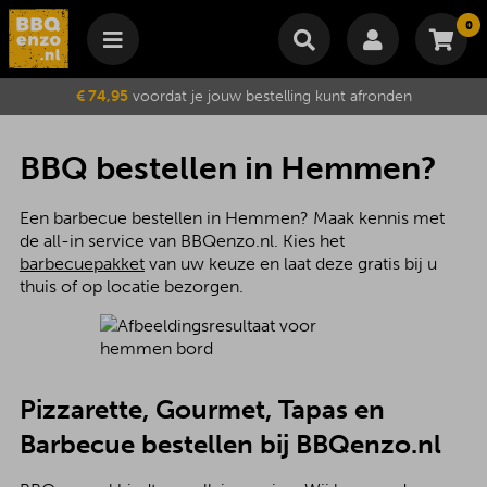
0
Winkelmand
€ 74,95
voordat je jouw bestelling kunt afronden
Subtotaal
€
0,00
Wijzig winkelmand
Bestellen
BBQ bestellen in Hemmen?
Je winkelwagen is momenteel leeg.
Een barbecue bestellen in Hemmen? Maak kennis met
de all-in service van BBQenzo.nl. Kies het
barbecuepakket
van uw keuze en laat deze gratis bij u
thuis of op locatie bezorgen.
Pizzarette, Gourmet, Tapas en
Barbecue bestellen bij BBQenzo.nl