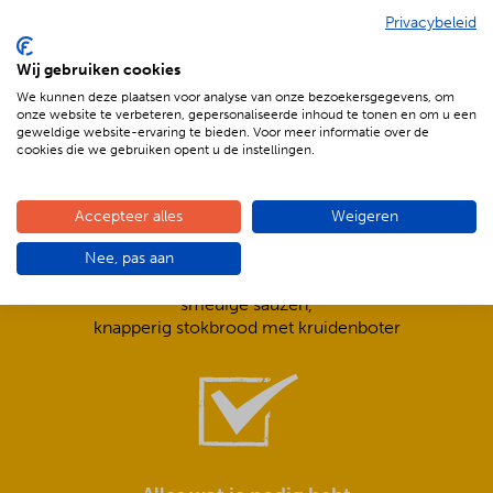
Privacybeleid
De voordelen van BBQenzo.nl
Wij gebruiken cookies
We kunnen deze plaatsen voor analyse van onze bezoekersgegevens, om
onze website te verbeteren, gepersonaliseerde inhoud te tonen en om u een
geweldige website-ervaring te bieden. Voor meer informatie over de
cookies die we gebruiken opent u de instellingen.
Accepteer alles
Weigeren
Compleet is ook écht compleet!
Nee, pas aan
Frisse salades,
smeuïge sauzen,
knapperig stokbrood met kruidenboter