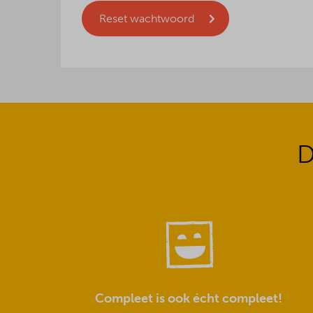
Reset wachtwoord
D
Compleet is ook écht compleet!