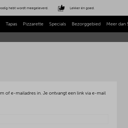
e nodig hebt wordt meegeleverd.
Lekker én goed.
Tapas
Pizzarette
Specials
Bezorggebied
Meer dan 
of e-mailadres in. Je ontvangt een link via e-mail