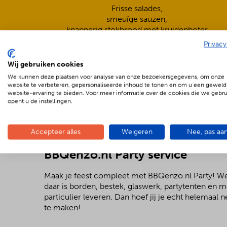
Frisse salades,
smeuïge sauzen,
knapperig stokbrood met kruidenboter
Privacy
Wij gebruiken cookies
We kunnen deze plaatsen voor analyse van onze bezoekersgegevens, om onze
website te verbeteren, gepersonaliseerde inhoud te tonen en om u een geweld
website-ervaring te bieden. Voor meer informatie over de cookies die we gebr
opent u de instellingen.
Accepteer alles
Weigeren
Nee, pas aa
BBQenzo.nl Party service
Maak je feest compleet met BBQenzo.nl Party! 
daar is borden, bestek, glaswerk, partytenten en 
particulier leveren. Dan hoef jij je echt helemaal
te maken!