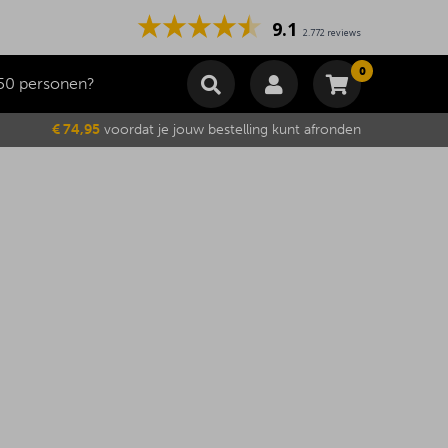
9.1
2.772 reviews
0
50 personen?
Winkelmand
€ 74,95
voordat je jouw bestelling kunt afronden
Subtotaal
€
0,00
Wijzig winkelmand
Bestellen
Je winkelwagen is momenteel leeg.