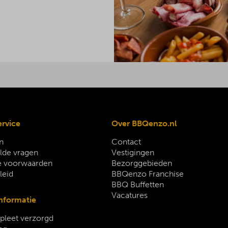
ervice
Over BBQenzo.nl
n
Contact
lde vragen
Vestigingen
 voorwaarden
Bezorggebieden
leid
BBQenzo Franchise
BBQ Buffetten
Vacatures
nformatie
leet verzorgd