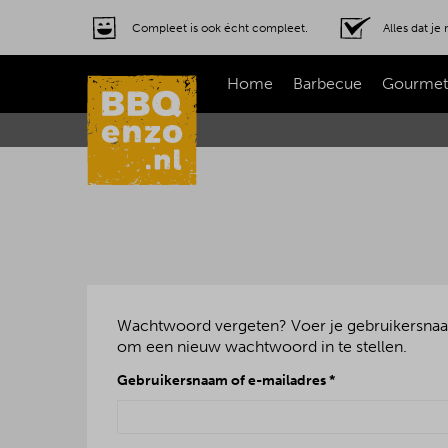
Compleet is ook écht compleet.
Alles dat j
Home
Barbecue
Gourmet
Wachtwoord vergeten? Voer je gebruikersnaam 
om een nieuw wachtwoord in te stellen.
Vereist
Gebruikersnaam of e-mailadres
*