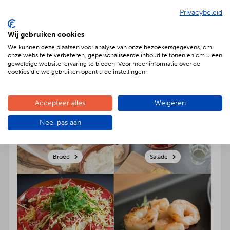
maak uw bestelling naar hartenlust compleet. Onder
Privacybeleid
het kopje desserts kunt u onze heerlijke
ambachtelijke desserts bestellen. Klik op een
Wij gebruiken cookies
categorie om product(en) te selecteren en voeg ze
We kunnen deze plaatsen voor analyse van onze bezoekersgegevens, om
direct toe aan jouw winkelmandje. Zo simpel kan het
onze website te verbeteren, gepersonaliseerde inhoud te tonen en om u een
zijn!
geweldige website-ervaring te bieden. Voor meer informatie over de
cookies die we gebruiken opent u de instellingen.
Accepteer alles
Weigeren
Nee, pas aan
Brood
Salade