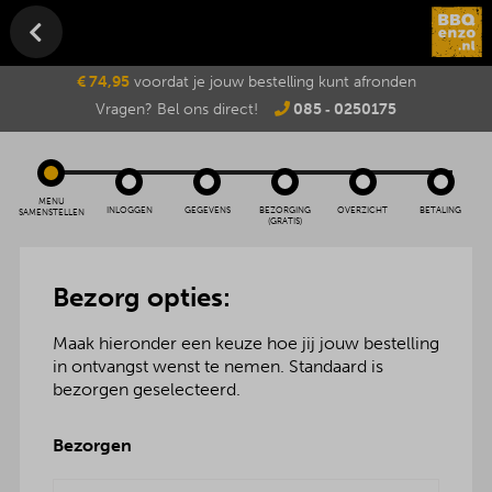
€ 74,95
voordat je jouw bestelling kunt afronden
Vragen? Bel ons direct!
085 ‑ 0250175
MENU
INLOGGEN
GEGEVENS
BEZORGING
OVERZICHT
BETALING
SAMENSTELLEN
(GRATIS)
Bezorg opties:
Maak hieronder een keuze hoe jij jouw bestelling
in ontvangst wenst te nemen. Standaard is
bezorgen geselecteerd.
Bezorgen