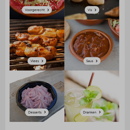
Voorgerecht
Vis
Vlees
Saus
Desserts
Dranken