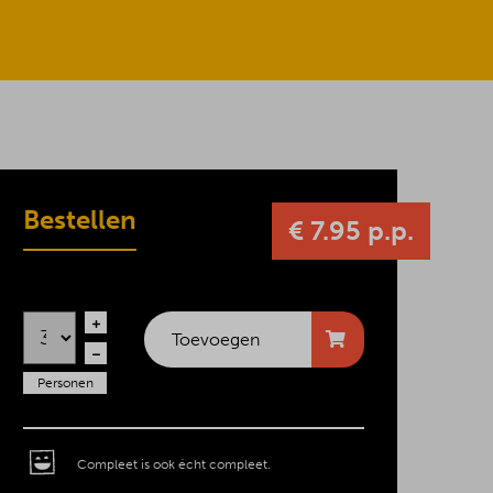
Bestellen
€ 7.95 p.p.
Toevoegen
Personen
Compleet is ook écht compleet.