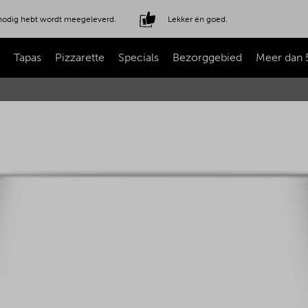
e nodig hebt wordt meegeleverd.
Lekker én goed.
Tapas
Pizzarette
Specials
Bezorggebied
Meer dan 