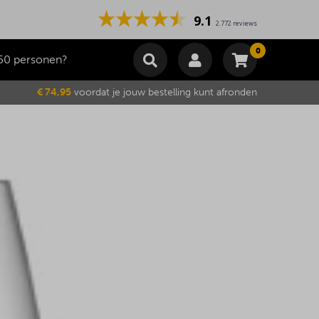
9.1
2.772 reviews
0
50 personen?
Winkelmand
€ 74,95
voordat je jouw bestelling kunt afronden
Subtotaal
€
0,00
Wijzig winkelmand
Bestellen
Je winkelwagen is momenteel leeg.