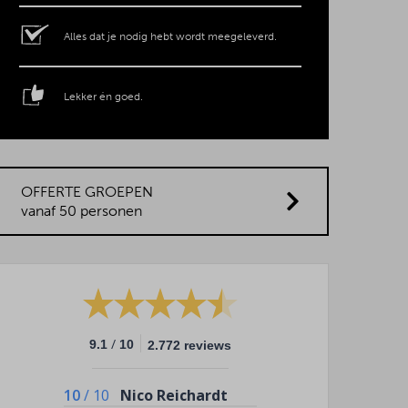
Alles dat je nodig hebt wordt meegeleverd.
Lekker én goed.
OFFERTE GROEPEN
vanaf 50 personen
/
9.1
10
2.772 reviews
10
/
10
Nico Reichardt