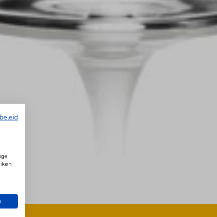
beleid
ige
uiken
n