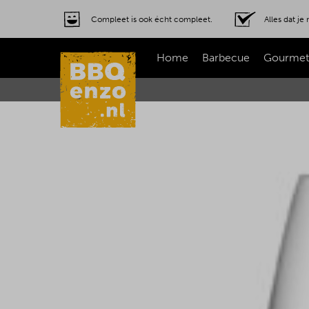
Compleet is ook écht compleet.
Alles dat j
Home
Barbecue
Gourmet