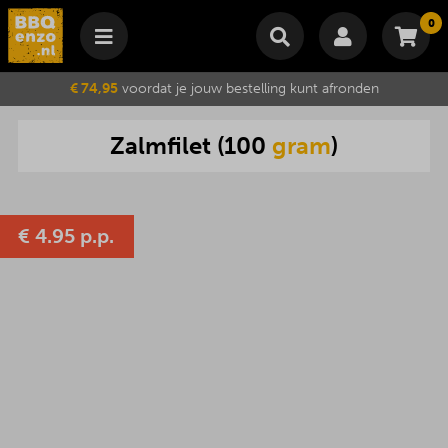
0
Winkelmand
€ 74,95
voordat je jouw bestelling kunt afronden
Subtotaal
€
0,00
Zalmfilet
(
100
gram
)
Wijzig winkelmand
Bestellen
Je winkelwagen is momenteel leeg.
€
4.95 p.p.