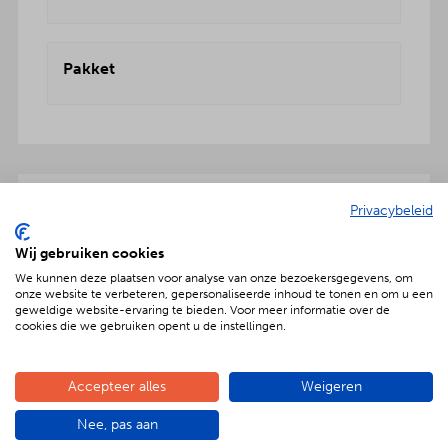
Pakket
Privacybeleid
Onbezorgd dus ook inclusief:
Wij gebruiken cookies
We kunnen deze plaatsen voor analyse van onze bezoekersgegevens, om
onze website te verbeteren, gepersonaliseerde inhoud te tonen en om u een
geweldige website-ervaring te bieden. Voor meer informatie over de
cookies die we gebruiken opent u de instellingen.
Geniet met nóg meer luxe
Verras jouw gezelschap met een extra feestelijke
aankleding op tafel. Voor maar € 2,- per persoon
Accepteer alles
Weigeren
extra wordt het vlees en de salades in
Nee, pas aan
porseleinen schalen gepresenteerd. Dat is
genieten met nóg meer luxe!