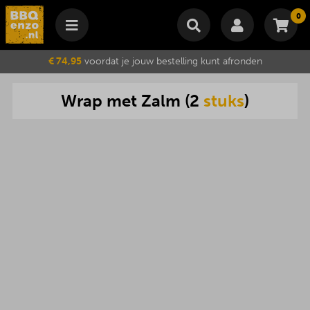
0
Winkelmand
€ 74,95
voordat je jouw bestelling kunt afronden
Subtotaal
€
0,00
Wrap
met
Zalm
(
2
stuks
)
Wijzig winkelmand
Bestellen
Je winkelwagen is momenteel leeg.