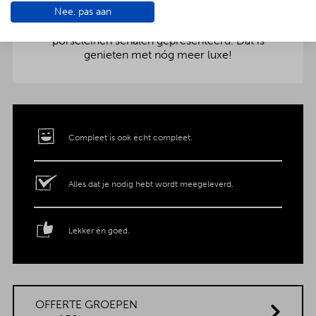
Nee, pas aan
aankleding op tafel. Voor maar € 2,- per persoon
extra wordt het vlees en de salades in
porseleinen schalen gepresenteerd. Dat is
genieten met nóg meer luxe!
Compleet is ook écht compleet.
Alles dat je nodig hebt wordt meegeleverd.
Lekker én goed.
OFFERTE GROEPEN