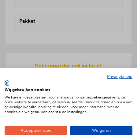
Pakket
Onbezorgd dus ook inclusief:
Een teriyaki-plaat en servies wordt meegeleverd
Privacybeleid
om de warme hapjes op te warmen. Gratis
bezorging en ook de afwas gaat na afloop mee
Wij gebruiken cookies
terug.
We kunnen deze plaatsen voor analyse van onze bezoekersgegevens, om
onze website te verbeteren, gepersonaliseerde inhoud te tonen en om u een
geweldige website-ervaring te bieden. Voor meer informatie over de
cookies die we gebruiken opent u de instellingen.
Geniet met nóg meer luxe
Accepteer alles
Weigeren
Verras jouw gezelschap met een extra feestelijke