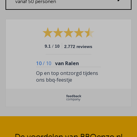
vanaf 50 personen
/
9.1
10
2.772 reviews
10
/
10
van Ralen
Op en top ontzorgd tijdens
ons bbq-feestje
De voordelen van BBQenzo.nl