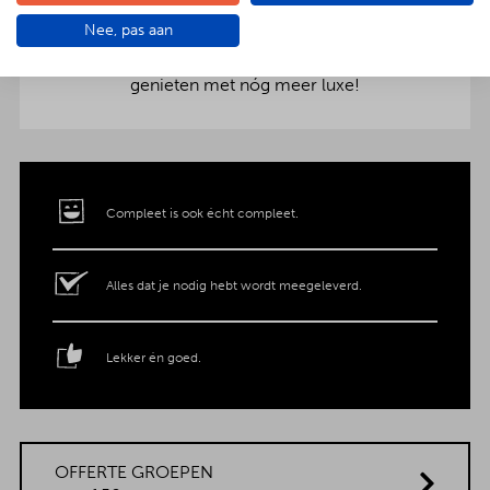
aankleding op tafel. Voor maar € 2,- per persoon
Nee, pas aan
extra wordt het vlees en de salades in
porseleinen schalen gepresenteerd. Dat is
genieten met nóg meer luxe!
Compleet is ook écht compleet.
Alles dat je nodig hebt wordt meegeleverd.
Lekker én goed.
OFFERTE GROEPEN