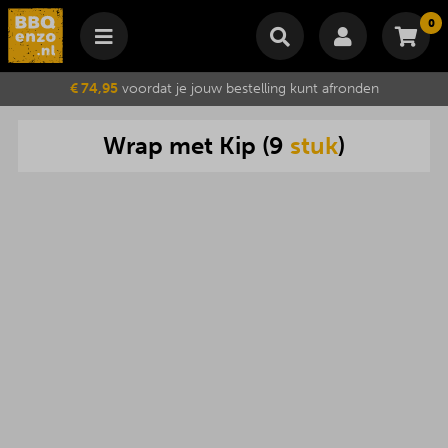
0
Winkelmand
€ 74,95
voordat je jouw bestelling kunt afronden
Subtotaal
€
0,00
Wrap
met
Kip
(
9
stuk
)
Wijzig winkelmand
Bestellen
Je winkelwagen is momenteel leeg.