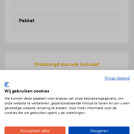
Pakket
Onbezorgd dus ook inclusief:
Een teriyaki-plaat en servies wordt meegeleverd
Privacybeleid
om de warme hapjes op te warmen. Gratis
bezorging en ook de afwas gaat na afloop mee
Wij gebruiken cookies
terug.
We kunnen deze plaatsen voor analyse van onze bezoekersgegevens, om
onze website te verbeteren, gepersonaliseerde inhoud te tonen en om u een
geweldige website-ervaring te bieden. Voor meer informatie over de
cookies die we gebruiken opent u de instellingen.
Geniet met nóg meer luxe
Accepteer alles
Weigeren
Verras jouw gezelschap met een extra feestelijke