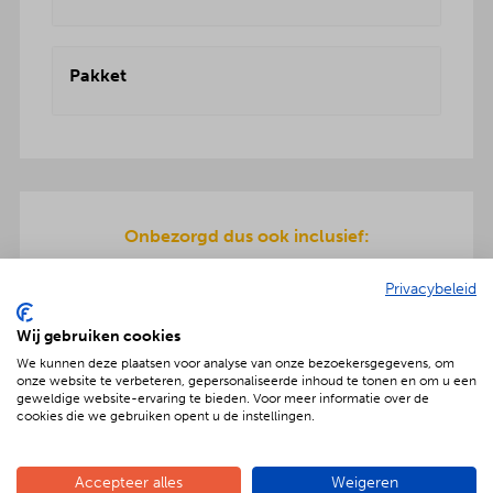
Pakket
Onbezorgd dus ook inclusief:
De pizza ingrediënten zijn allemaal dagvers voor
Privacybeleid
u bereid en worden geleverd in koelboxen.
Inclusief pizzarette, servies en ook de afwas gaat
Wij gebruiken cookies
na afloop mee terug.
We kunnen deze plaatsen voor analyse van onze bezoekersgegevens, om
onze website te verbeteren, gepersonaliseerde inhoud te tonen en om u een
geweldige website-ervaring te bieden. Voor meer informatie over de
cookies die we gebruiken opent u de instellingen.
Geniet met nóg meer luxe
Accepteer alles
Weigeren
Verras jouw gezelschap met een extra feestelijke