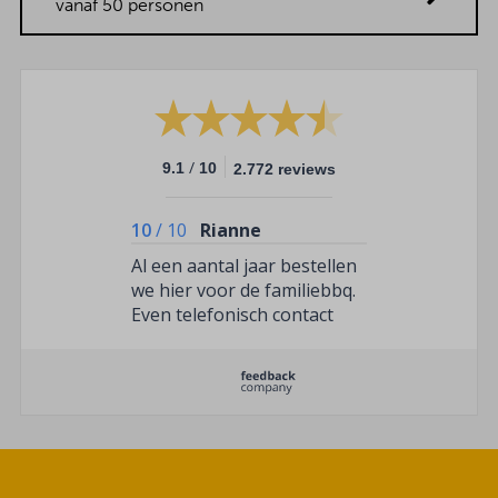
vanaf 50 personen
/
9.1
10
2.772 reviews
10
/
10
Rianne
Al een aantal jaar bestellen
we hier voor de familiebbq.
Even telefonisch contact
voor wat vleeswissels weer
gelukt. Optijd geleverd en
de vuilevaat halen ze
gewoon weer op!