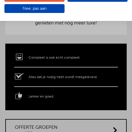
aankleding op tafel. Voor maar € 2,- per persoon
Nee, pas aan
extra wordt het vlees en de salades in
porseleinen schalen gepresenteerd. Dat is
genieten met nóg meer luxe!
Compleet is ook écht compleet.
Alles dat je nodig hebt wordt meegeleverd.
Lekker én goed.
OFFERTE GROEPEN