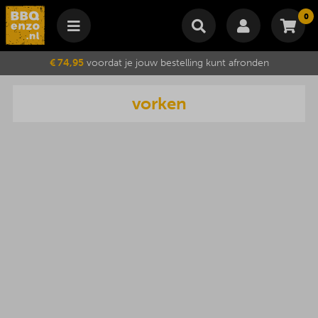
0
Winkelmand
€ 74,95
voordat je jouw bestelling kunt afronden
Subtotaal
€
0,00
vorken
Wijzig winkelmand
Bestellen
Je winkelwagen is momenteel leeg.