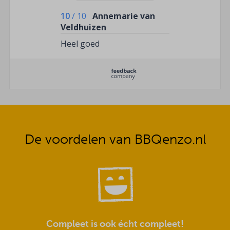
10
/
10
Annemarie van
Veldhuizen
Heel goed
De voordelen van BBQenzo.nl
Compleet is ook écht compleet!