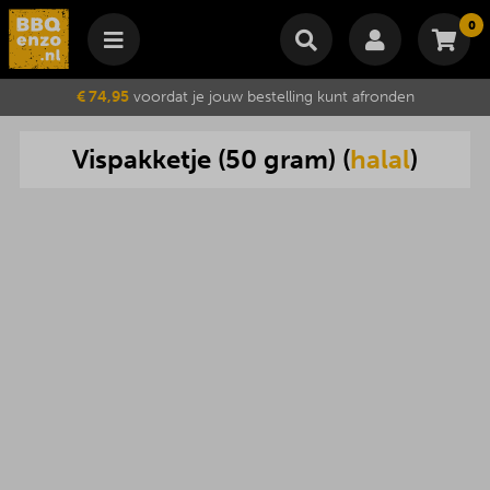
0
Winkelmand
€ 74,95
voordat je jouw bestelling kunt afronden
Subtotaal
€
0,00
Vispakketje
(
50
gram
) (
halal
)
Wijzig winkelmand
Bestellen
Je winkelwagen is momenteel leeg.