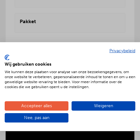
Pakket
Privacybeleid
Wij gebruiken cookies
Geniet met nóg meer luxe
We kunnen deze plaatsen voor analyse van onze bezoekersgegevens, om
onze website te verbeteren, gepersonaliseerde inhoud te tonen en om u een
Verras jouw gezelschap met een extra feestelijke
geweldige website-ervaring te bieden. Voor meer informatie over de
aankleding op tafel. Voor maar € 2,- per persoon
cookies die we gebruiken opent u de instellingen.
extra wordt het vlees en de salades in
porseleinen schalen gepresenteerd. Dat is
genieten met nóg meer luxe!
Accepteer alles
Weigeren
Nee, pas aan