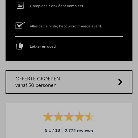
Compleet is ook écht compleet.
Alles dat je nodig hebt wordt meegeleverd.
Lekker én goed.
OFFERTE GROEPEN
vanaf 50 personen
/
9.1
10
2.772 reviews