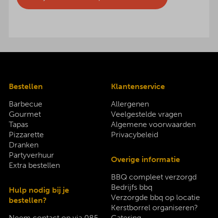
Bestellen
Klantenservice
Barbecue
Allergenen
Gourmet
Veelgestelde vragen
Tapas
Algemene voorwaarden
Pizzarette
Privacybeleid
Dranken
Partyverhuur
Overige informatie
Extra bestellen
BBQ compleet verzorgd
Bedrijfs bbq
Hulp nodig bij je
Verzorgde bbq op locatie
bestellen?
Kerstborrel organiseren?
Neem contact op via
085-
Catering