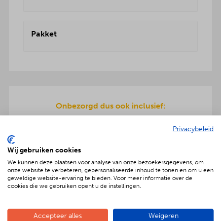
Pakket
Onbezorgd dus ook inclusief:
Een teriyaki-plaat en servies wordt meegeleverd
Privacybeleid
om de warme hapjes op te warmen. Gratis
bezorging en ook de afwas gaat na afloop mee
Wij gebruiken cookies
terug.
We kunnen deze plaatsen voor analyse van onze bezoekersgegevens, om
onze website te verbeteren, gepersonaliseerde inhoud te tonen en om u een
geweldige website-ervaring te bieden. Voor meer informatie over de
cookies die we gebruiken opent u de instellingen.
Geniet met nóg meer luxe
Accepteer alles
Weigeren
Verras jouw gezelschap met een extra feestelijke