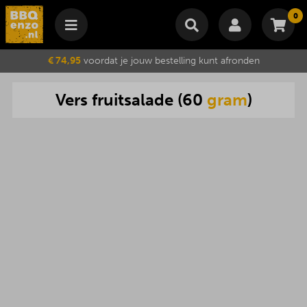
0
Winkelmand
€ 74,95
voordat je jouw bestelling kunt afronden
Subtotaal
€
0,00
Vers
fruitsalade
(
60
gram
)
Wijzig winkelmand
Bestellen
Je winkelwagen is momenteel leeg.