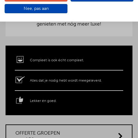
aankleding op tafel. Voor maar € 2,- per persoon
Nee, pas aan
extra wordt het vlees en de salades in
porseleinen schalen gepresenteerd. Dat is
genieten met nóg meer luxe!
Compleet is ook écht compleet.
Alles dat je nodig hebt wordt meegeleverd.
Lekker én goed.
OFFERTE GROEPEN