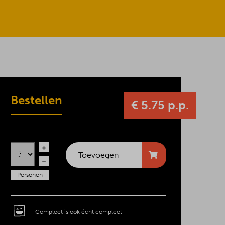
Bestellen
€ 5.75 p.p.
Toevoegen
Personen
Compleet is ook écht compleet.