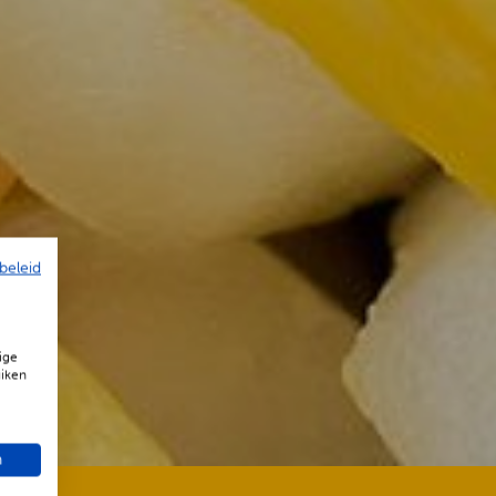
beleid
ige
uiken
n