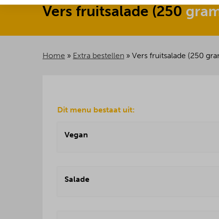
Vers
fruitsalade
(
250
gra
Home
»
Extra bestellen
»
Vers fruitsalade (250 gr
Dit menu bestaat uit:
Vegan
Salade