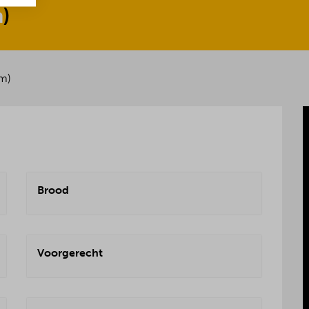
m
)
am)
Brood
Voorgerecht