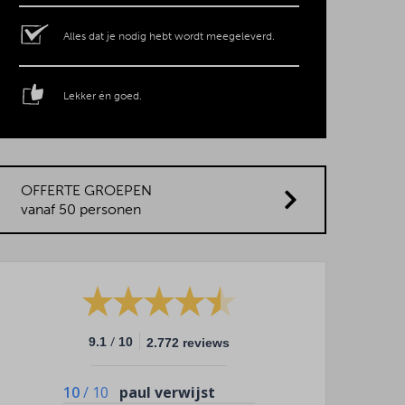
Alles dat je nodig hebt wordt meegeleverd.
Lekker én goed.
OFFERTE GROEPEN
vanaf 50 personen
/
9.1
10
2.772 reviews
10
/
10
paul verwijst