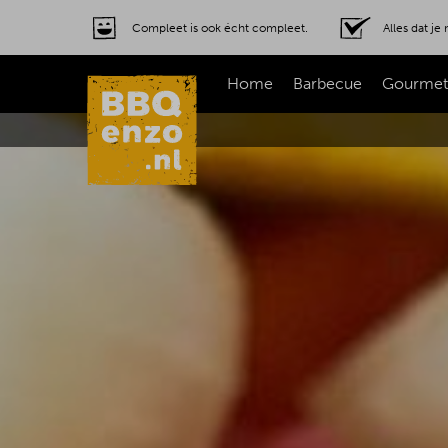
Compleet is ook écht compleet.
Alles dat j
Home
Barbecue
Gourmet