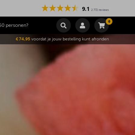
9.1
2.772 reviews
0
50 personen?
Winkelmand
€ 74,95
voordat je jouw bestelling kunt afronden
Subtotaal
€
0,00
Wijzig winkelmand
Bestellen
Je winkelwagen is momenteel leeg.