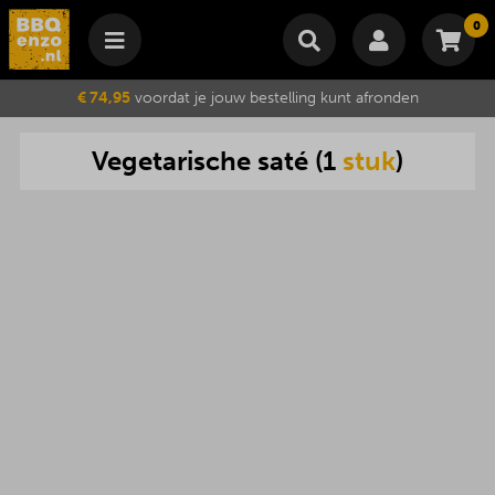
0
Winkelmand
€ 74,95
voordat je jouw bestelling kunt afronden
Subtotaal
€
0,00
Vegetarische
sat
é (
1
stuk
)
Wijzig winkelmand
Bestellen
Je winkelwagen is momenteel leeg.