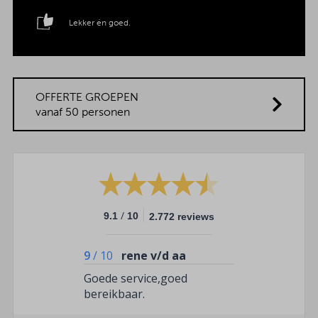
Lekker én goed.
OFFERTE GROEPEN
vanaf 50 personen
/
9.1
10
2.772 reviews
9
/
10
rene v/d aa
Goede service,goed
bereikbaar.