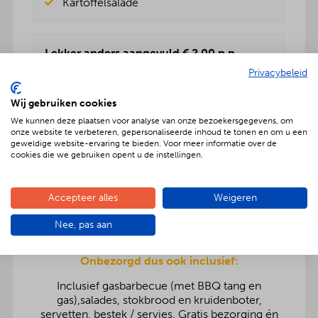
Kartoffelsalade
Lekker anders aangevuld € 2,00 p.p.
Privacybeleid
Rundvleessalade
Vers fruitsalade
Wij gebruiken cookies
BBQenzo salade
Pasta salade
We kunnen deze plaatsen voor analyse van onze bezoekersgegevens, om
onze website te verbeteren, gepersonaliseerde inhoud te tonen en om u een
Kartoffelsalade
geweldige website-ervaring te bieden. Voor meer informatie over de
Rauwkost salade
cookies die we gebruiken opent u de instellingen.
Griekse salade
Accepteer alles
Weigeren
Nee, pas aan
Onbezorgd dus ook inclusief:
Inclusief gasbarbecue (met BBQ tang en
gas),salades, stokbrood en kruidenboter,
servetten, bestek / servies. Gratis bezorging én