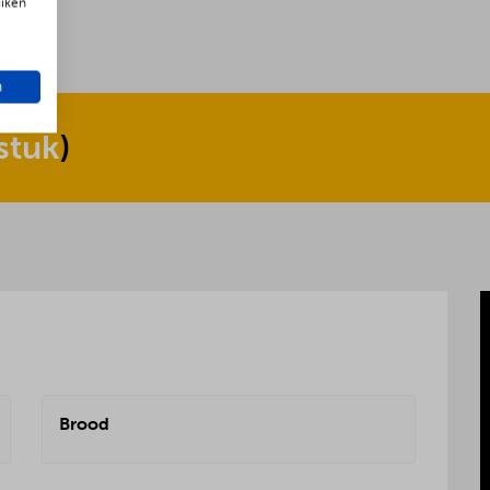
uiken
n
stuk
)
Brood