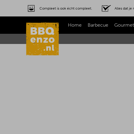
Compleet is ook écht compleet.
Alles dat j
Home
Barbecue
Gourmet