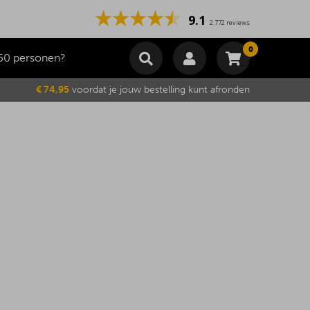
9.1
2.772 reviews
0
50 personen?
Winkelmand
€ 74,95
voordat je jouw bestelling kunt afronden
Subtotaal
€
0,00
Wijzig winkelmand
Bestellen
Je winkelwagen is momenteel leeg.