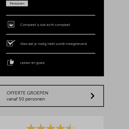
Personen
Compleet is ook écht compleet.
Alles dat je nodig hebt wordt meegeleverd.
Lekker én goed.
OFFERTE GROEPEN
vanaf 50 personen