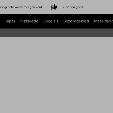
e nodig hebt wordt meegeleverd.
Lekker én goed.
Tapas
Pizzarette
Specials
Bezorggebied
Meer dan 