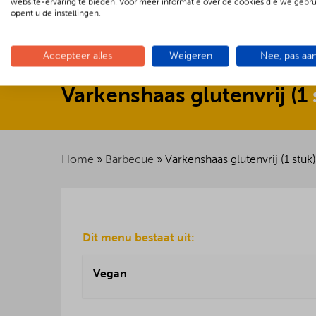
website-ervaring te bieden. Voor meer informatie over de cookies die we gebr
opent u de instellingen.
Accepteer alles
Weigeren
Nee, pas aa
Varkenshaas
glutenvrij
(
1
Home
»
Barbecue
»
Varkenshaas glutenvrij (1 stuk)
Dit menu bestaat uit:
Vegan