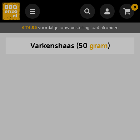
0
Winkelmand
€ 74,95
voordat je jouw bestelling kunt afronden
Subtotaal
€
0,00
Varkenshaas
(
50
gram
)
Wijzig winkelmand
Bestellen
Je winkelwagen is momenteel leeg.