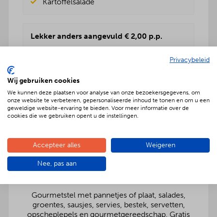
Kartoffelsalade
Lekker anders aangevuld € 2,00 p.p.
Rundvleessalade
Privacybeleid
Vers fruitsalade
BBQenzo salade
Wij gebruiken cookies
Pasta salade
Kartoffelsalade
We kunnen deze plaatsen voor analyse van onze bezoekersgegevens, om
onze website te verbeteren, gepersonaliseerde inhoud te tonen en om u een
Rauwkost salade
geweldige website-ervaring te bieden. Voor meer informatie over de
Griekse salade
cookies die we gebruiken opent u de instellingen.
Accepteer alles
Weigeren
Nee, pas aan
Onbezorgd dus ook inclusief:
Gourmetstel met pannetjes of plaat, salades,
groentes, sausjes, servies, bestek, servetten,
opscheplepels en gourmetgereedschap. Gratis