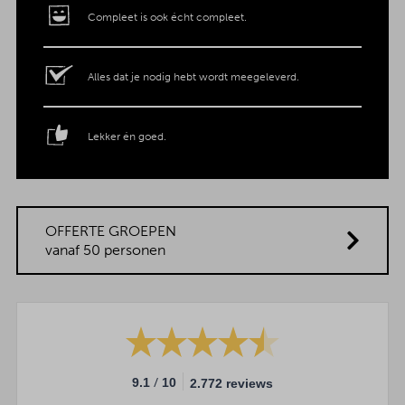
Compleet is ook écht compleet.
Alles dat je nodig hebt wordt meegeleverd.
Lekker én goed.
OFFERTE GROEPEN
vanaf 50 personen
/
9.1
10
2.772 reviews