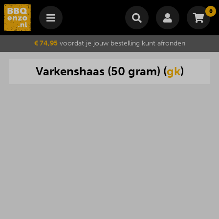
0
Winkelmand
€ 74,95
voordat je jouw bestelling kunt afronden
Subtotaal
€
0,00
Varkenshaas
(
50
gram
) (
gk
)
Wijzig winkelmand
Bestellen
Je winkelwagen is momenteel leeg.