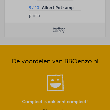
9
/
10
Albert Potkamp
prima
De voordelen van BBQenzo.nl
Compleet is ook écht compleet!