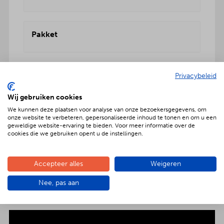
Pakket
Privacybeleid
Wij gebruiken cookies
Geniet met nóg meer luxe
We kunnen deze plaatsen voor analyse van onze bezoekersgegevens, om
onze website te verbeteren, gepersonaliseerde inhoud te tonen en om u een
Verras jouw gezelschap met een extra feestelijke
geweldige website-ervaring te bieden. Voor meer informatie over de
cookies die we gebruiken opent u de instellingen.
aankleding op tafel. Voor maar € 2,- per persoon
extra wordt het vlees en de salades in
porseleinen schalen gepresenteerd. Dat is
Accepteer alles
Weigeren
genieten met nóg meer luxe!
Nee, pas aan