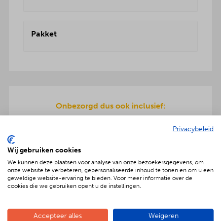
Pakket
Onbezorgd dus ook inclusief:
De pizza ingrediënten zijn allemaal dagvers voor
Privacybeleid
u bereid en worden geleverd in koelboxen.
Inclusief pizzarette, servies en ook de afwas gaat
Wij gebruiken cookies
na afloop mee terug.
We kunnen deze plaatsen voor analyse van onze bezoekersgegevens, om
onze website te verbeteren, gepersonaliseerde inhoud te tonen en om u een
geweldige website-ervaring te bieden. Voor meer informatie over de
cookies die we gebruiken opent u de instellingen.
Geniet met nóg meer luxe
Accepteer alles
Weigeren
Verras jouw gezelschap met een extra feestelijke