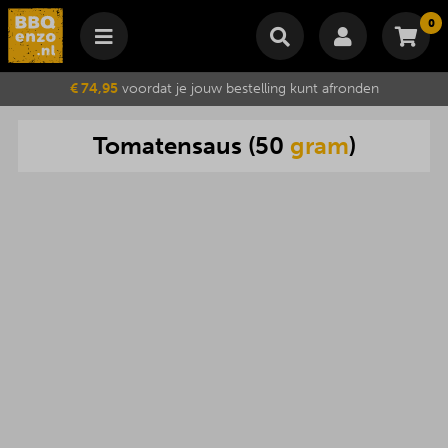
0
Winkelmand
€ 74,95
voordat je jouw bestelling kunt afronden
Subtotaal
€
0,00
Tomatensaus
(
50
gram
)
Wijzig winkelmand
Bestellen
Je winkelwagen is momenteel leeg.