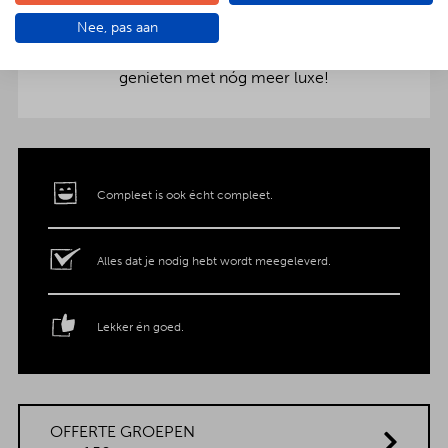
aankleding op tafel. Voor maar € 2,- per persoon
Nee, pas aan
extra wordt het vlees en de salades in
porseleinen schalen gepresenteerd. Dat is
genieten met nóg meer luxe!
Compleet is ook écht compleet.
Alles dat je nodig hebt wordt meegeleverd.
Lekker én goed.
OFFERTE GROEPEN