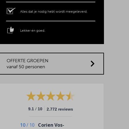
Alles dat je nodig hebt wordt meegeleverd.
Lekker én goed.
OFFERTE GROEPEN
vanaf 50 personen
/
9.1
10
2.772 reviews
10
/
10
Corien Vos-