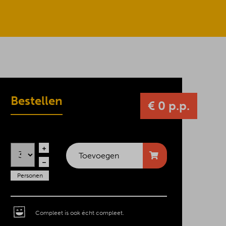
Bestellen
€ 0 p.p.
Toevoegen
Personen
Compleet is ook écht compleet.