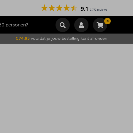
9.1
2.772 reviews
0
50 personen?
Winkelmand
€ 74,95
voordat je jouw bestelling kunt afronden
Subtotaal
€
0,00
Wijzig winkelmand
Bestellen
Je winkelwagen is momenteel leeg.