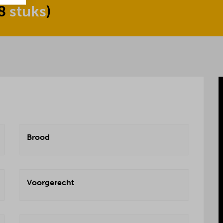
8
stuks
)
Brood
Voorgerecht