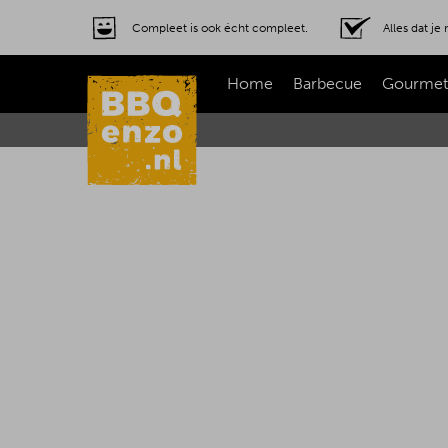
Compleet is ook écht compleet.
Alles dat j
Home
Barbecue
Gourmet