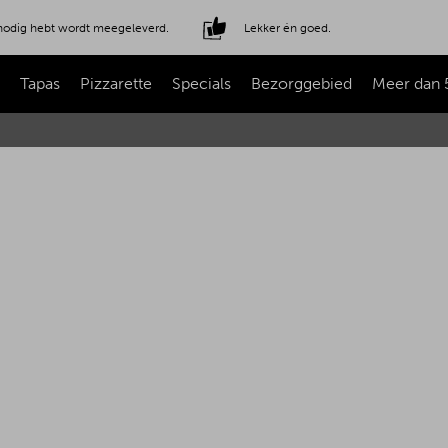
e nodig hebt wordt meegeleverd.
Lekker én goed.
Tapas
Pizzarette
Specials
Bezorggebied
Meer dan 