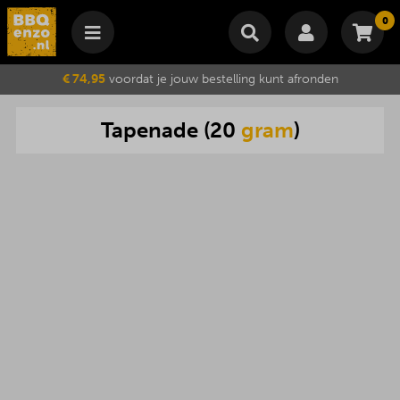
0
Winkelmand
€ 74,95
voordat je jouw bestelling kunt afronden
Subtotaal
€
0,00
Tapenade
(
20
gram
)
Wijzig winkelmand
Bestellen
Je winkelwagen is momenteel leeg.