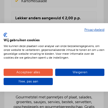
Kartoffelsalade
Lekker anders aangevuld € 2,00 p.p.
Rundvleessalade
Privacybeleid
Vers fruitsalade
BBQenzo salade
Wij gebruiken cookies
Pasta salade
Kartoffelsalade
We kunnen deze plaatsen voor analyse van onze bezoekersgegevens, om
onze website te verbeteren, gepersonaliseerde inhoud te tonen en om u een
Rauwkost salade
geweldige website-ervaring te bieden. Voor meer informatie over de
Griekse salade
cookies die we gebruiken opent u de instellingen.
Accepteer alles
Weigeren
Nee, pas aan
Onbezorgd dus ook inclusief:
Gourmetstel met pannetjes of plaat, salades,
groentes, sausjes, servies, bestek, servetten,
opscheplepels en gourmetgereedschap. Gratis