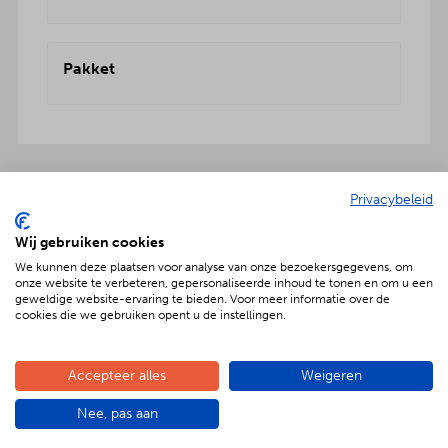
Pakket
Privacybeleid
Onbezorgd dus ook inclusief:
Wij gebruiken cookies
We kunnen deze plaatsen voor analyse van onze bezoekersgegevens, om
onze website te verbeteren, gepersonaliseerde inhoud te tonen en om u een
geweldige website-ervaring te bieden. Voor meer informatie over de
cookies die we gebruiken opent u de instellingen.
Geniet met nóg meer luxe
Verras jouw gezelschap met een extra feestelijke
Accepteer alles
Weigeren
aankleding op tafel. Voor maar € 2,- per persoon
extra wordt het vlees en de salades in
Nee, pas aan
porseleinen schalen gepresenteerd. Dat is
genieten met nóg meer luxe!