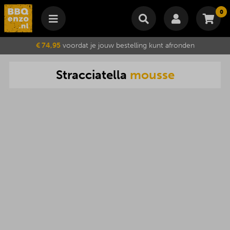
0
Winkelmand
€ 74,95
voordat je jouw bestelling kunt afronden
Subtotaal
€
0,00
Stracciatella
mousse
Wijzig winkelmand
Bestellen
Je winkelwagen is momenteel leeg.